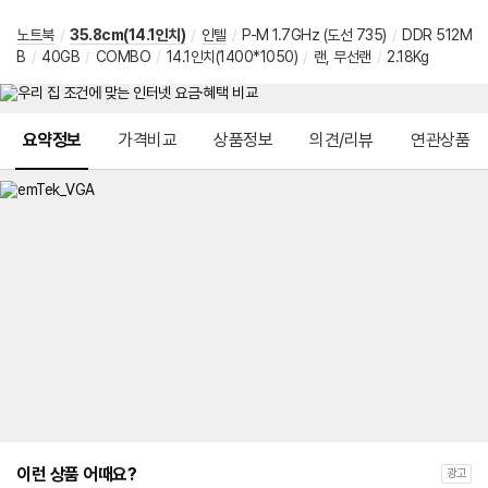
노트북
/
35.8cm(14.1인치)
/
인텔
/
P-M 1.7GHz (도선 735)
/
DDR 512M
B
/
40GB
/
COMBO
/
14.1인치(1400*1050)
/
랜, 무선랜
/
2.18Kg
메뉴 네비게이션
요약정보
가격비교
상품정보
의견/리뷰
연관상품
이런 상품 어때요?
광고