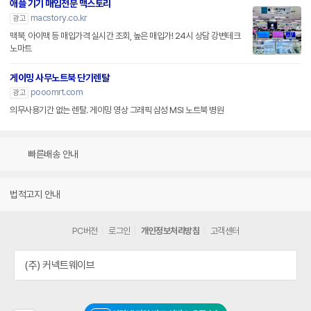
애플 기기 매입전문 맥스토리
macstory.co.kr
광고
맥북, 아이맥 등 매입가격 실시간 조회, 높은 매입가! 24시 상담 강변테크
노마트
게이밍 사무노트북 단기렌탈
pooomrt.com
광고
의무사용기간 없는 렌탈. 게이밍 영상 그래픽 삼성 MSI 노트북 병원
빠른배송 안내
법적고지 안내
PC버전
로그인
개인정보처리방침
고객센터
(주) 커넥트웨이브