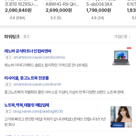
프로16 16Z95U-G
A8WHG-R9 QHD
5-gb0043AX
6 N
S5WK
+
A
2,080,840
원
2,699,000
원
1,799,000
원
1,8
4.9
(584)
5.0
(5)
4.9
(34)
5.
파워링크
가입신청
광고
레노버 공식파트너 인컴씨앤씨
smartstore.naver.com/incomss
광고
레노버 아이디어패드 슬림3, 합리적인 가격으로 만나보세요
리사이클, 중고노트북 전문몰
smartstore.naver.com/bornit
광고
중고노트북의 차별화된 클린 서비스로 가성비,가심비 만족 다양한 브랜드 노트북 판매
노트북,맥북,태블릿 매입업체
blog.naver.com/paladog8030
광고
고가에 빠르고 편안한 매입! 저희가 삽니다!매입O,판매는 안합니다!/17년
된 회사