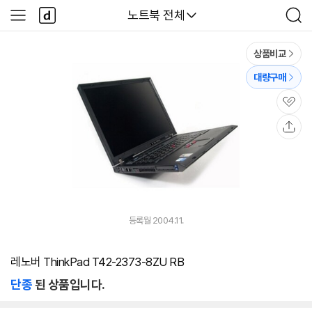
본문 바로가기
다
다나와
노트북 전체
사
검
나
이
색
와
드
메
메
상품비교
인
뉴
대량구매
관
심
공
유
등록월 2004.11.
레노버 ThinkPad T42-2373-8ZU RB
단종
된 상품입니다.