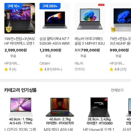
구매 10+
구매 260+
199만+한컴+3년AS/
삼성 갤럭시북4 NT7
레노버 아이디어패드
76만+한컴+
HP 하이퍼엑스 오멘 1
50XGR-A51A WIN1
슬림 3 14IPH11 83U
3년 AS/HP 옴
6 AI7 450 RTX506
1 FPP(버젼UP설치)
Q005LKR 8GB
6인치 사무용 
2,599,000
1,299,000
799,000
999,000
원
원
최저
원
원
0 게이밍 노트북
업무용 학생용 사무용
저렴한 대학생 
무료
무료
무료
무료
노트북 문스톤그레이
HP공식파트너 이텍컴퓨터
Ckfarm
레노버
HP공식파트너 이텍컴퓨터
네이버
네이버
페이
페이
리
리
리
5
(
4
)
4.91
(
999+
)
판매처2
4.8
(
35
)
별
별
별
뷰
뷰
뷰
점
점
점
수
수
수
카테고리 인기상품
전체보기
LG전자 2026 그램
MSI 벡터 A16 HX
HP HyperX 오멘 1
삼성