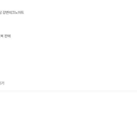
상담 강변테크노마트
트북 판매
기기