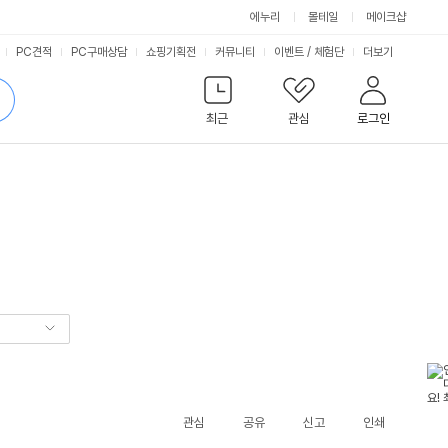
에누리
몰테일
메이크샵
서
PC견적
PC구매상담
쇼핑기획전
커뮤니티
이벤트
/
체험단
더보기
비
검
색
최근
관심
로그인
스
관심
공유
신고
인쇄