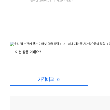
등록월: 2004.08.
제조사: 레노버
이런 상품 어때요?
가격비교
0
가
격
비
교