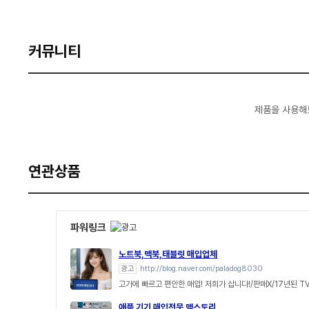
커뮤니티
제품을 사용해
연관상품
파워링크
노트북,맥북,태블릿 매입업체
광고
http://blog.naver.com/paladog8030
고가에 빠르고 편안한 매입! 저희가 삽니다!/판매X/17년된 T
애플 기기 매입전문 맥스토리