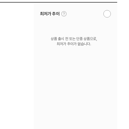
툴
최저가 추이
알
팁
림
보
받
기
기
상품 출시 전 또는 단종 상품으로,
최저가 추이가 없습니다.