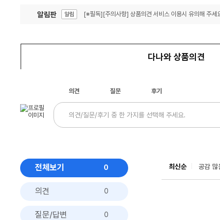
알림판
[※필독][주의사항] 상품의견 서비스 이용시 유의해 주세요
알림
잦은 오류, PC속도 잡자! PC안정화 위해 이건 꼭!
알림
다나와 상품의견
의견
질문
후기
전체보기
최신순
공감 많
0
의견
0
질문/답변
0