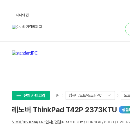
레
다나와 앱
노
버
통
T
합
h
검
i
색
n
k
P
a
d
T
4
2
P
2
3
7
3
K
T
전체 카테고리
컴퓨터/노트북/조립PC
노
홈
U
:
다
레노버 ThinkPad T42P 2373KTU
상품
나
와
가
상
격
노트북
/
35.8cm(14.1인치)
/
인텔
/
P-M 2.0GHz / DDR 1GB / 60GB / DVD-R
세
비
교
스