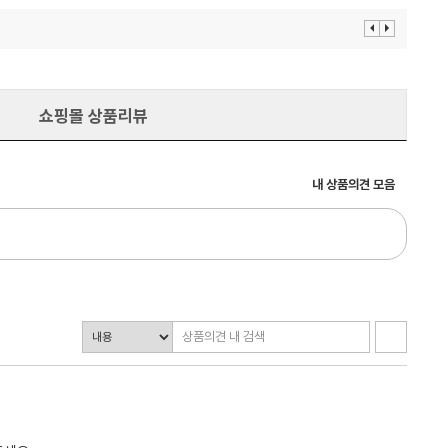
이
다
전
음
보
보
기
기
쇼핑몰 상품리뷰
내 상품의견 모음