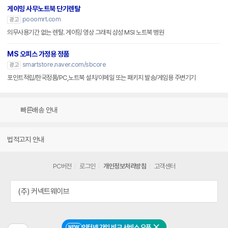
게이밍 사무노트북 단기렌탈
pooomrt.com
광고
의무사용기간 없는 렌탈. 게이밍 영상 그래픽 삼성 MSI 노트북 병원
MS 오피스 가정용 정품
smartstore.naver.com/sbcore
광고
포인트적립/한국정품/PC,노트북 설치/이메일 또는 패키지 발송/게임용 주변기기
빠른배송 안내
법적고지 안내
PC버전
로그인
개인정보처리방침
고객센터
(주) 커넥트웨이브
인터넷 가입 비교 서비스 오픈
NEW