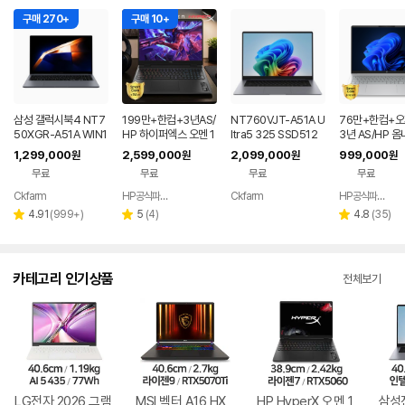
구매 270+
구매 10+
삼성 갤럭시북4 NT7
199만+한컴+3년AS/
NT760VJT-A51A U
76만+한컴+
50XGR-A51A WIN1
HP 하이퍼엑스 오멘 1
ltra5 325 SSD512
3년 AS/HP 옴
1 FPP(버젼UP설치)
6 AI7 450 RTX506
G WIN11 FPP(버젼U
6인치 사무용 
1,299,000
2,599,000
2,099,000
999,000
원
원
원
원
업무용 학생용 사무용
0 게이밍 노트북
P설치) 삼성전자 갤럭
저렴한 대학생 
무료
무료
무료
무료
노트북 문스톤그레이
시북6 2026년 신제
품 노트북 그레이색
Ckfarm
HP공식파트너 이텍컴퓨터
Ckfarm
HP공식파트너 이텍컴퓨터
네이버
네이버
네이버
페이
페이
페이
리
리
리
4.91
(
999+
)
5
(
4
)
4.8
(
35
)
별
별
별
뷰
뷰
뷰
점
점
점
수
수
수
카테고리 인기상품
전체보기
LG전자 2026 그램
MSI 벡터 A16 HX
HP HyperX 오멘 1
삼성