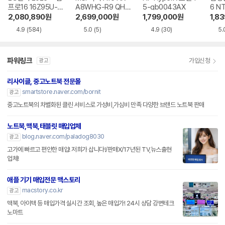
프로16 16Z95U-G
A8WHG-R9 QHD
5-gb0043AX
6 N
S5WK
+
A
2,080,890
원
2,699,000
원
1,799,000
원
1,8
4.9
(584)
5.0
(5)
4.9
(30)
5.
파워링크
가입신청
광고
리사이클, 중고노트북 전문몰
smartstore.naver.com/bornit
광고
중고노트북의 차별화된 클린 서비스로 가성비,가심비 만족 다양한 브랜드 노트북 판매
노트북,맥북,태블릿 매입업체
blog.naver.com/paladog8030
광고
고가에 빠르고 편안한 매입! 저희가 삽니다!/판매X/17년된 TV,뉴스출현
업체!
애플 기기 매입전문 맥스토리
macstory.co.kr
광고
맥북, 아이맥 등 매입가격 실시간 조회, 높은 매입가! 24시 상담 강변테크
노마트