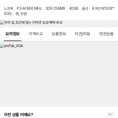
노트북
/
P3-M 866 MHz
/
SDR 256MB
/
40GB
/
옵션
/
8.9인치(1024*
600)
/
랜, 모뎀
메뉴 네비게이션
요약정보
가격비교
상품정보
의견/리뷰
연관상품
이런 상품 어때요?
광고