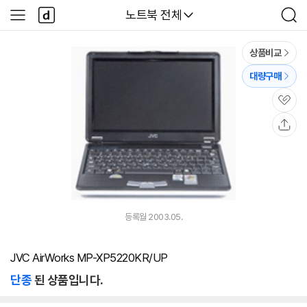
본문 바로가기
다
다나와
노트북 전체
사
검
나
이
색
와
드
메
메
상품비교
인
뉴
대량구매
관
심
공
유
등록월 2003.05.
JVC AirWorks MP-XP5220KR/UP
단종
된 상품입니다.