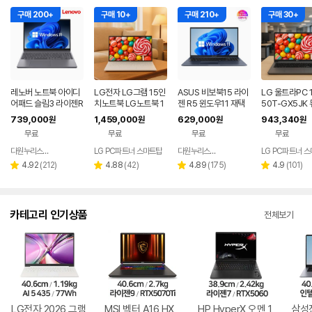
구매 200+
구매 10+
구매 210+
구매 30+
레노버 노트북 아이디
LG전자 LG그램 15인
ASUS 비보북15 라이
LG 울트라PC 
어패드 슬림3 라이젠R
치노트북 LG노트북 1
젠 R5 윈도우11 재택
50T-GX5JK
5 8GB 256GB 윈도
6GB/256GB 가성비
근무 싼 노트북
PC 8G 256
739,000
1,459,000
629,000
943,340
원
원
원
원
우11
노트북
노트북
무료
무료
무료
무료
다원누리스토어
LG PC파트너 스마트탑
다원누리스토어
LG PC파트너 
네이버
네이버
페이
페이
리
리
리
리
4.92
(
212
)
4.88
(
42
)
4.89
(
175
)
4.9
(
101
)
별
별
별
별
뷰
뷰
뷰
뷰
점
점
점
점
수
수
수
수
카테고리 인기상품
전체보기
LG전자 2026 그램
MSI 벡터 A16 HX
HP HyperX 오멘 1
삼성