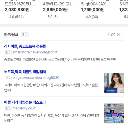
프로16 16Z95U-G
A8WHG-R9 QHD
5-gb0043AX
6 N
S5WK
+
A
2,080,880
원
2,699,000
원
1,799,000
원
1,8
4.9
(584)
5.0
(5)
4.9
(30)
5.
파워링크
가입신청
광고
리사이클, 중고노트북 전문몰
smartstore.naver.com/bornit
광고
중고노트북의 차별화된 클린 서비스로 가성비,가심비 만족 다양한 브랜드 노트북 판매
노트북,맥북,태블릿 매입업체
blog.naver.com/paladog8030
광고
고가에 빠르고 편안한 매입! 저희가 삽니다!/판매X/17년된 TV,뉴스출현
업체!
애플 기기 매입전문 맥스토리
macstory.co.kr
광고
맥북, 아이맥 등 매입가격 실시간 조회, 높은 매입가! 24시 상담 강변테크
노마트