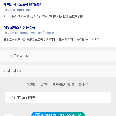
게이밍 사무노트북 단기렌탈
pooomrt.com
광고
의무사용기간 없는 렌탈. 게이밍 영상 그래픽 삼성 MSI 노트북 병원
MS 오피스 가정용 정품
smartstore.naver.com/sbcore
광고
포인트적립/한국정품/PC,노트북 설치/이메일 또는 패키지 발송/게임용 주변기기
빠른배송 안내
법적고지 안내
PC버전
로그인
개인정보처리방침
고객센터
(주) 커넥트웨이브
인터넷 가입 비교 서비스 오픈
NEW