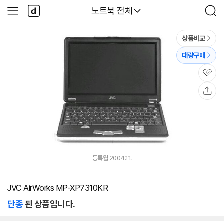
본문 바로가기
다
다나와
노트북 전체
사
검
나
이
색
와
드
메
메
상품비교
인
뉴
대량구매
관
심
공
유
등록월 2004.11.
JVC AirWorks MP-XP7310KR
단종
된 상품입니다.