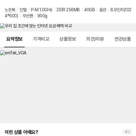
노트북
/
인텔
/
P-M 1.0GHz
/
DDR 256MB
/
40GB
/
옵션
/
8.9인치(102
4*600)
/
무선랜
/
900g
메뉴 네비게이션
요약정보
가격비교
상품정보
의견/리뷰
연관상품
이런 상품 어때요?
광고