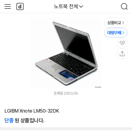
본문 바로가기
다
다나와
노트북 전체
사
검
나
이
색
와
드
메
메
상품비교
인
뉴
대량구매
관
심
공
유
등록월 2003.09.
LGIBM Xnote LM50-32DK
단종
된 상품입니다.