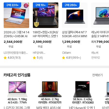
구매 220+
구매 10+
구매 260+
2026 LG 그램 14 14
199만+한컴+3년AS/
삼성 갤럭시북4 NT7
레노버 아이디
ZD95U-GX59K AI
HP 하이퍼엑스 오멘 1
50XGR-A51A WIN1
슬림 3 14IPH1
노트북 AMD 라이젠5
6 AI7 450 RTX506
1 FPP(버젼UP설치)
Q005LKR 8
2,544,000
2,599,000
1,299,000
799,00
원
원
원
최저
32GB 초경량
0 게이밍 노트북
업무용 학생용 사무용
무료
무료
무료
무료
노트북 문스톤그레이
LG전자인증점 이좋은세상
HP공식파트너 이텍컴퓨터
Ckfarm
레노버
네이버
네이버
페이
페이
리
리
리
4.93
(
193
)
5
(
4
)
4.91
(
999+
)
판매처2
별
별
별
뷰
뷰
뷰
점
점
점
수
수
수
카테고리 인기상품
전체보기
LG전자 2026 그램
MSI 벡터 A16 HX
HP HyperX 오멘 1
삼성