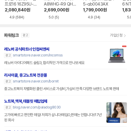
프로16 16Z95U-G
A8WHG-R9 QHD
5-gb0043AX
6 N
S5WK
+
A
2,080,840
원
2,699,000
원
1,799,000
원
1,8
4.9
(584)
5.0
(5)
4.9
(34)
5.
파워링크
가입신청
광고
레노버 공식파트너 인컴씨앤씨
smartstore.naver.com/incomss
광고
레노버 아이디어패드 슬림3, 합리적인 가격으로 만나보세요
리사이클, 중고노트북 전문몰
smartstore.naver.com/bornit
광고
중고노트북의 차별화된 클린 서비스로 가성비,가심비 만족 다양한 브랜드 노트북 판매
노트북,맥북,태블릿 매입업체
blog.naver.com/paladog8030
광고
고가에 빠르고 편안한 매입! 저희가 삽니다!매입O,판매는 안합니다!/17년
된 회사