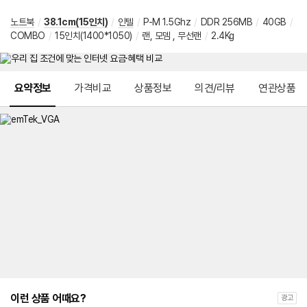
노트북
/
38.1cm(15인치)
/
인텔
/
P-M 1.5Ghz
/
DDR 256MB
/
40GB
/
COMBO
/
15인치(1400*1050)
/
랜, 모뎀 , 무선랜
/
2.4Kg
메뉴 네비게이션
요약정보
가격비교
상품정보
의견/리뷰
연관상품
이런 상품 어때요?
광고