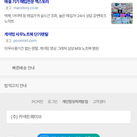
애플 기기 매입전문 맥스토리
macstory.co.kr
광고
맥북, 아이맥 등 매입가격 실시간 조회, 높은 매입가! 24시 상담 강변테크
노마트
게이밍 사무노트북 단기렌탈
pooomrt.com
광고
의무사용기간 없는 렌탈. 게이밍 영상 그래픽 삼성 MSI 노트북 병원
빠른배송 안내
법적고지 안내
PC버전
로그인
개인정보처리방침
고객센터
(주) 커넥트웨이브