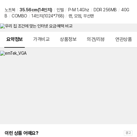
노트북
/
35.56cm(14인치)
/
인텔
/
P-M 1.4Ghz
/
DDR 256MB
/
40G
B
/
COMBO
/
14인치(1024*768)
/
랜, 모뎀, 무선랜
메뉴 네비게이션
요약정보
가격비교
상품정보
의견/리뷰
연관상품
이런 상품 어때요?
광고