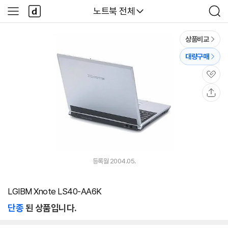
본문 바로가기
다
다나와
노트북 전체
사
검
나
이
색
와
드
메
메
상품비교
인
뉴
대량구매
관
심
공
유
등록월 2004.05.
LGIBM Xnote LS40-AA6K
단종
된 상품입니다.