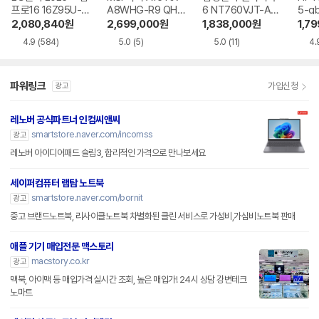
프로16 16Z95U-G
A8WHG-R9 QHD
6 NT760VJT-A51
5-g
S5WK
+
A
2,080,840
원
2,699,000
원
1,838,000
원
1,7
4.9
(584)
5.0
(5)
5.0
(11)
4.
파워링크
가입신청
광고
레노버 공식파트너 인컴씨앤씨
smartstore.naver.com/incomss
광고
레노버 아이디어패드 슬림3, 합리적인 가격으로 만나보세요
세이퍼컴퓨터 랩탑 노트북
smartstore.naver.com/bornit
광고
중고 브랜드노트북, 리사이클노트북 차별화된 클린 서비스로 가성비,가심비노트북 판매
애플 기기 매입전문 맥스토리
macstory.co.kr
광고
맥북, 아이맥 등 매입가격 실시간 조회, 높은 매입가! 24시 상담 강변테크
노마트