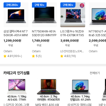
구매 260+
구매 10+
구매 90+
삼성 갤럭시북4 NT7
NT750XHW-A51A
LG그램 Pro 16ZD9
NT760VJT-A
50XGR-A51A WIN1
SSD512G WIN11FP
0TR-EX7BK RTX5
ltra5 325 SS
1 FPP(버젼UP설치)
P(버젼UP설치) 삼성
050 32GB 디자인 노
G WIN11 FP
1,299,000
1,749,000
3,699,000
2,099,000
원
원
원
업무용 학생용 사무용
전자 갤럭시북5 노트
트북
P설치) 삼성전
무료
무료
무료
무료
노트북 문스톤그레이
북
시북6 2026년
품 노트북 그레
Ckfarm
Ckfarm
LG전자인증점 노트북랜드
Ckfarm
네이버
네이버
네이
페이
페이
페이
리
리
리
4.91
(
999+
)
5
(
5
)
4.92
(
116
)
별
별
별
뷰
뷰
뷰
점
점
점
수
수
수
카테고리 인기상품
전체보기
LG전자 2026 그램
MSI 벡터 A16 HX
삼성전자 갤럭시북
HP 