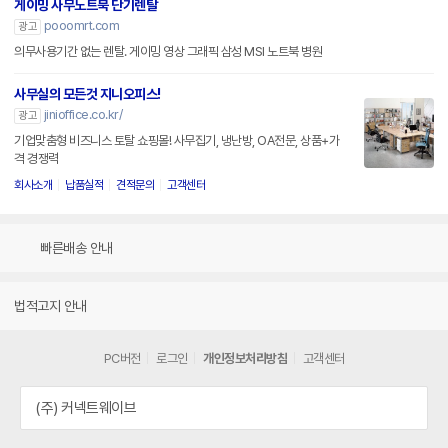
게이밍 사무노트북 단기렌탈
pooomrt.com
광고
의무사용기간 없는 렌탈. 게이밍 영상 그래픽 삼성 MSI 노트북 병원
사무실의 모든것 지니오피스!
jinioffice.co.kr/
광고
기업맞춤형 비즈니스 토탈 쇼핑몰! 사무집기, 냉난방, OA전문, 상품+가
격 경쟁력
회사소개
납품실적
견적문의
고객센터
빠른배송 안내
법적고지 안내
PC버전
로그인
개인정보처리방침
고객센터
(주) 커넥트웨이브