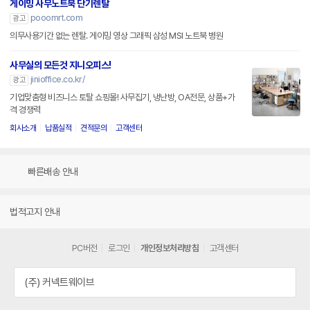
게이밍 사무노트북 단기렌탈
pooomrt.com
광고
의무사용기간 없는 렌탈. 게이밍 영상 그래픽 삼성 MSI 노트북 병원
사무실의 모든것 지니오피스!
jinioffice.co.kr/
광고
기업맞춤형 비즈니스 토탈 쇼핑몰! 사무집기, 냉난방, OA전문, 상품+가
격 경쟁력
회사소개
납품실적
견적문의
고객센터
빠른배송 안내
법적고지 안내
PC버전
로그인
개인정보처리방침
고객센터
(주) 커넥트웨이브