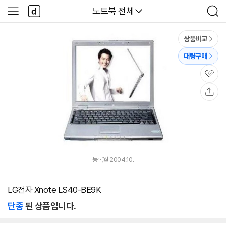
본문 바로가기
다
다나와
노트북 전체
사
검
나
이
색
와
드
메
메
상품비교
인
뉴
대량구매
관
심
공
유
등록월 2004.10.
LG전자 Xnote LS40-BE9K
단종
된 상품입니다.