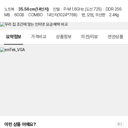
노트북
/
35.56cm(14인치)
/
인텔
/
P-M 1.6GHz (도선 725)
/
DDR 256
MB
/
60GB
/
COMBO
/
14인치(1024*768)
/
랜, 모뎀, 무선랜
/
2.4Kg
메뉴 네비게이션
요약정보
가격비교
상품정보
의견/리뷰
연관상품
이런 상품 어때요?
광고