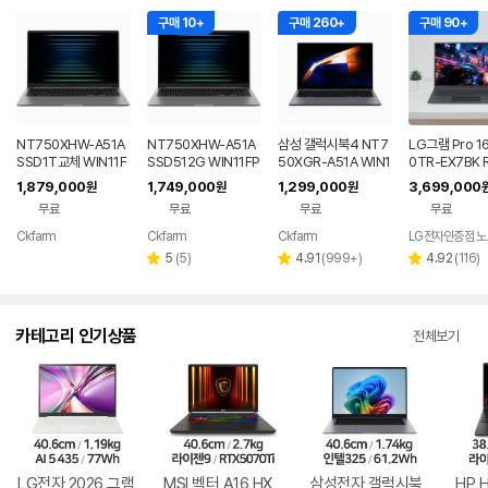
구매 10+
구매 260+
구매 90+
NT750XHW-A51A
NT750XHW-A51A
삼성 갤럭시북4 NT7
LG그램 Pro 1
SSD1T교체 WIN11F
SSD512G WIN11FP
50XGR-A51A WIN1
0TR-EX7BK 
PP(버젼UP설치) 삼성
P(버젼UP설치) 삼성
1 FPP(버젼UP설치)
050 32GB 
1,879,000
1,749,000
1,299,000
3,699,000
원
원
원
전자 갤럭시북5 노트
전자 갤럭시북5 노트
업무용 학생용 사무용
트북
무료
무료
무료
무료
북
북
노트북 문스톤그레이
Ckfarm
Ckfarm
Ckfarm
네이버
네이버
네이버
페이
페이
페이
리
리
리
5
(
5
)
4.91
(
999+
)
4.92
(
116
)
별
별
별
뷰
뷰
뷰
점
점
점
수
수
수
카테고리 인기상품
전체보기
LG전자 2026 그램
MSI 벡터 A16 HX
삼성전자 갤럭시북
HP 