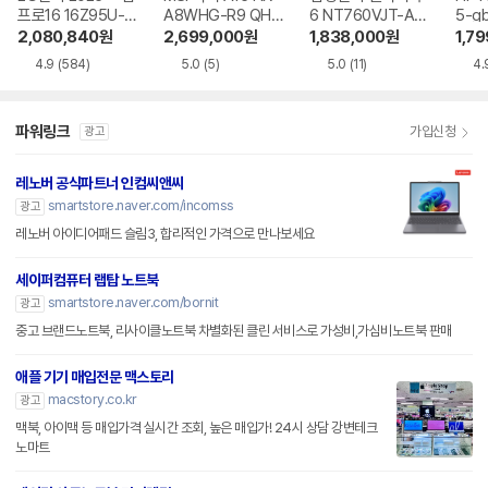
프로16 16Z95U-G
A8WHG-R9 QHD
6 NT760VJT-A51
5-g
S5WK
+
A
2,080,840
원
2,699,000
원
1,838,000
원
1,7
4.9
(584)
5.0
(5)
5.0
(11)
4.
파워링크
가입신청
광고
레노버 공식파트너 인컴씨앤씨
smartstore.naver.com/incomss
광고
레노버 아이디어패드 슬림3, 합리적인 가격으로 만나보세요
세이퍼컴퓨터 랩탑 노트북
smartstore.naver.com/bornit
광고
중고 브랜드노트북, 리사이클노트북 차별화된 클린 서비스로 가성비,가심비노트북 판매
애플 기기 매입전문 맥스토리
macstory.co.kr
광고
맥북, 아이맥 등 매입가격 실시간 조회, 높은 매입가! 24시 상담 강변테크
노마트