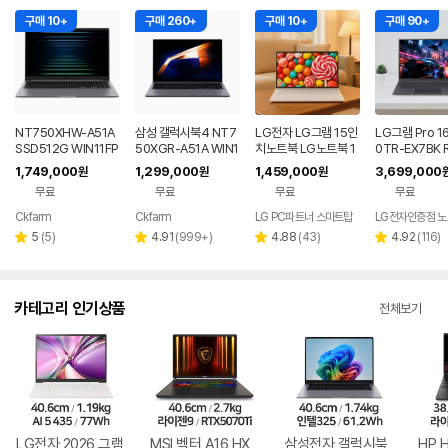
구매 10+
구매 260+
구매 10+
구매 90+
NT750XHW-A51A
삼성 갤럭시북4 NT7
LG전자 LG그램 15인
LG그램 Pro 1
SSD512G WIN11FP
50XGR-A51A WIN1
치노트북 LG노트북 1
0TR-EX7BK 
P(버젼UP설치) 삼성
1 FPP(버젼UP설치)
6GB/256GB 가성비
050 32GB 
1,749,000
1,299,000
1,459,000
3,699,000
원
원
원
전자 갤럭시북5 노트
업무용 학생용 사무용
노트북
트북
무료
무료
무료
무료
북
노트북 문스톤그레이
Ckfarm
Ckfarm
LG PC파트너 스마트탑
네이버
네이버
페이
페이
리
리
리
리
5
(
5
)
4.91
(
999+
)
4.88
(
43
)
4.92
(
116
)
별
별
별
별
뷰
뷰
뷰
뷰
점
점
점
점
수
수
수
수
카테고리 인기상품
전체보기
LG전자 2026 그램
MSI 벡터 A16 HX
삼성전자 갤럭시북
HP 