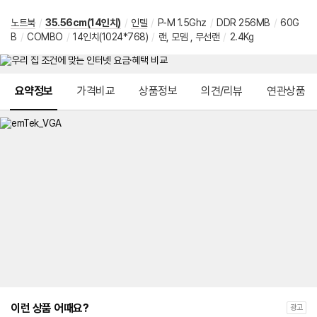
노트북
/
35.56cm(14인치)
/
인텔
/
P-M 1.5Ghz
/
DDR 256MB
/
60G
B
/
COMBO
/
14인치(1024*768)
/
랜, 모뎀 , 무선랜
/
2.4Kg
메뉴 네비게이션
요약정보
가격비교
상품정보
의견/리뷰
연관상품
이런 상품 어때요?
광고