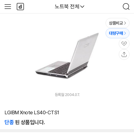
본문 바로가기
다
다나와
노트북 전체
사
검
나
이
색
와
드
메
메
상품비교
인
뉴
대량구매
관
심
공
유
등록월 2004.07.
LGIBM Xnote LS40-CTS1
단종
된 상품입니다.