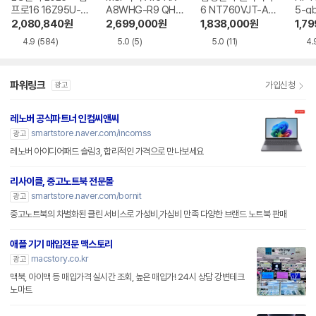
프로16 16Z95U-G
A8WHG-R9 QHD
6 NT760VJT-A51
5-g
S5WK
+
A
2,080,840
원
2,699,000
원
1,838,000
원
1,7
4.9
(584)
5.0
(5)
5.0
(11)
4.
파워링크
가입신청
광고
레노버 공식파트너 인컴씨앤씨
smartstore.naver.com/incomss
광고
레노버 아이디어패드 슬림3, 합리적인 가격으로 만나보세요
리사이클, 중고노트북 전문몰
smartstore.naver.com/bornit
광고
중고노트북의 차별화된 클린 서비스로 가성비,가심비 만족 다양한 브랜드 노트북 판매
애플 기기 매입전문 맥스토리
macstory.co.kr
광고
맥북, 아이맥 등 매입가격 실시간 조회, 높은 매입가! 24시 상담 강변테크
노마트