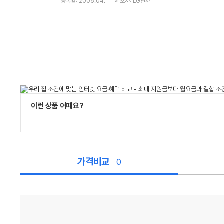
등록월: 2005.04.
제조사: LG전자
이런 상품 어때요?
가격비교
0
가
격
비
교