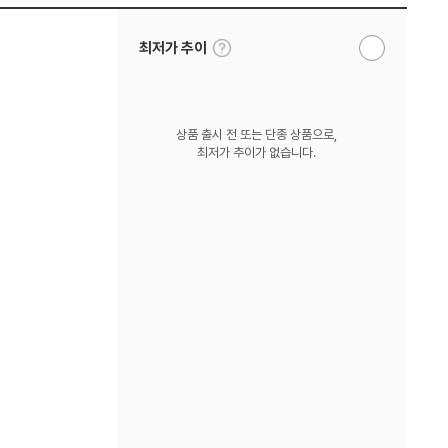
툴
최저가 추이
알
팁
림
보
받
기
기
상품 출시 전 또는 단종 상품으로,
최저가 추이가 없습니다.