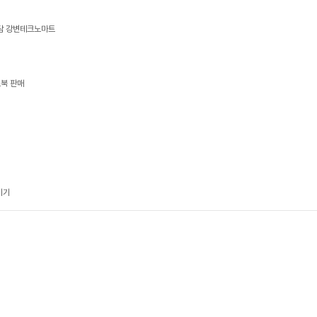
상담 강변테크노마트
트북 판매
기기