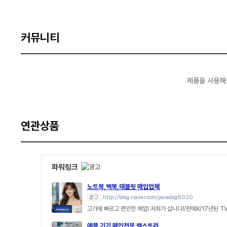
커뮤니티
제품을 사용해
연관상품
파워링크
노트북,맥북,태블릿 매입업체
광고
http://blog.naver.com/paladog8030
고가에 빠르고 편안한 매입! 저희가 삽니다!/판매X/17년된 T
애플 기기 매입전문 맥스토리