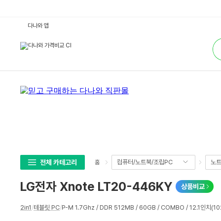
L
다나와 앱
G
전
통
자
합
X
검
n
색
o
t
e
L
T
2
0
-
4
4
6
K
Y
:
다
전체 카테고리
컴퓨터/노트북/조립PC
노
홈
나
와
가
LG전자 Xnote LT20-446KY
상품비교
격
비
교
상
2in1
/
테블릿 PC
/
P-M 1.7Ghz / DDR 512MB / 60GB / COMBO / 12.1인치(10
세
스