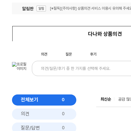
알림판
[※필독][주의사항] 상품의견 서비스 이용시 유의해 주세요
알림
잦은 오류, PC속도 잡자! PC안정화 위해 이건 꼭!
알림
다나와 상품의견
의견
질문
후기
전체보기
최신순
공감 많
0
의견
0
질문/답변
0