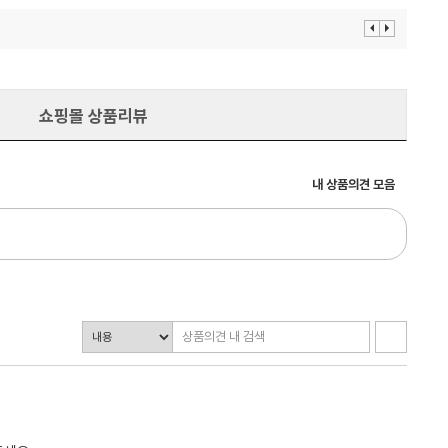
이
다
전
음
보
보
기
기
쇼핑몰 상품리뷰
내 상품의견 모음