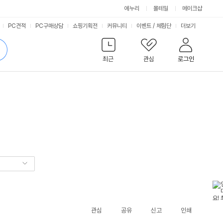
에누리
몰테일
메이크샵
서
PC견적
PC구매상담
쇼핑기획전
커뮤니티
이벤트
/
체험단
더보기
비
검
색
최근
관심
로그인
스
관심
공유
신고
인쇄