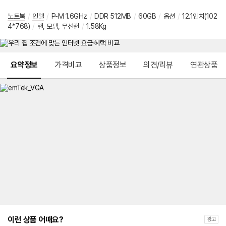
노트북
/
인텔
/
P-M 1.6GHz
/
DDR 512MB
/
60GB
/
옵션
/
12.1인치(102
4*768)
/
랜, 모뎀, 무선랜
/
1.58Kg
메뉴 네비게이션
요약정보
가격비교
상품정보
의견/리뷰
연관상품
이런 상품 어때요?
광고