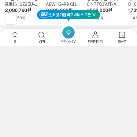
프로16 16Z95U-G
A8WHG-R9 QHD
6 NT760VJT-A51
O 16
S5WK
+
A
1-75
2,080,760
원
2,699,000
원
1,838,000
원
1,7
인터넷 가입 비교 서비스 오픈
NEW
닫기
4.9
(586)
5.0
(5)
5.0
(11)
4.
이
전
페
이
파워링크
가입신청
광고
지
홈
검색
인터넷·TV
마이페이지
최근본
로
이
동
레노버 공식파트너 인컴씨앤씨
smartstore.naver.com/incomss
광고
레노버 아이디어패드 슬림3, 합리적인 가격으로 만나보세요
리사이클, 중고노트북 전문몰
smartstore.naver.com/bornit
광고
중고노트북의 차별화된 클린 서비스로 가성비,가심비 만족 다양한 브랜드 노트북 판매
노트북,맥북,태블릿 매입업체
blog.naver.com/paladog8030
광고
고가에 빠르고 편안한 매입! 저희가 삽니다!매입O,판매는 안합니다!/17년
된 회사