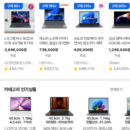
구매 90+
구매 190+
구매 210+
구매 260+
LG그램 Pro 16ZD9
레노버 노트북 아이디
ASUS 비보북15 라이
삼성 갤럭시북4
0TR-EX7BK RTX5
어패드 슬림3 라이젠R
젠 R5 윈도우11 재택
50XGR-A51A
050 32GB 디자인 노
5 8GB 256GB 윈도
근무 싼 노트북
1 FPP(버젼UP
3,699,000
739,000
629,000
1,299,000
원
원
원
원
트북
우11
업무용 학생용 
무료
무료
무료
무료
노트북 문스톤
LG전자인증점 노트북랜드
다원누리스토어
다원누리스토어
Ckfarm
네이버
네이버
네이
페이
페이
페이
리
리
리
리
4.92
(
116
)
4.92
(
212
)
4.88
(
179
)
4.91
(
999
별
별
별
별
뷰
뷰
뷰
뷰
점
점
점
점
수
수
수
수
카테고리 인기상품
전체보기
LG전자 2026 그램
MSI 벡터 A16 HX
삼성전자 갤럭시북
에이