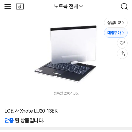
본문 바로가기
다
다나와
노트북 전체
사
검
나
이
색
와
드
메
메
상품비교
인
뉴
대량구매
관
심
공
유
등록월 2004.05.
LG전자 Xnote LU20-13EK
단종
된 상품입니다.