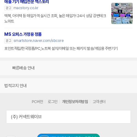
애플 기기 매입전문 맥스토리
macstory.co.kr
광고
맥북, 아이맥 등 매입가격 실시간 조회, 높은 매입가! 24시 상담 강변테크
노마트
MS 오피스 가정용 정품
smartstore.naver.com/sbcore
광고
포인트적립/한국정품/PC,노트북 설치/이메일 또는 패키지 발송/게임용 주변기기
빠른배송 안내
법적고지 안내
PC버전
로그인
개인정보처리방침
고객센터
(주) 커넥트웨이브