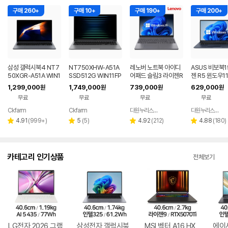
구매 260+
구매 10+
구매 190+
구매 200+
삼성 갤럭시북4 NT7
NT750XHW-A51A
레노버 노트북 아이디
ASUS 비보북1
50XGR-A51A WIN1
SSD512G WIN11FP
어패드 슬림3 라이젠R
젠 R5 윈도우1
1 FPP(버젼UP설치)
P(버젼UP설치) 삼성
5 8GB 256GB 윈도
근무 싼 노트북
1,299,000
1,749,000
739,000
629,000
원
원
원
원
업무용 학생용 사무용
전자 갤럭시북5 노트
우11
무료
무료
무료
무료
노트북 문스톤그레이
북
Ckfarm
Ckfarm
다원누리스토어
다원누리스토어
네이버
네이버
네이버
페이
페이
페이
리
리
리
리
4.91
(
999+
)
5
(
5
)
4.92
(
212
)
4.88
(
180
)
별
별
별
별
뷰
뷰
뷰
뷰
점
점
점
점
수
수
수
수
카테고리 인기상품
전체보기
LG전자 2026 그램
삼성전자 갤럭시북
MSI 벡터 A16 HX
에이