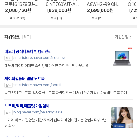
프로16 16Z95U-G
6 NT760VJT-A51
A8WHG-R9 QHD
O 16
S5WK
A
+
1-75
2,080,720
원
1,838,000
원
2,699,000
원
1,7
4.9
(586)
5.0
(11)
5.0
(5)
4.
파워링크
가입신청
광고
레노버 공식파트너 인컴씨앤씨
smartstore.naver.com/incomss
광고
레노버 아이디어패드 슬림3, 합리적인 가격으로 만나보세요
세이퍼컴퓨터 랩탑 노트북
smartstore.naver.com/bornit
광고
중고 브랜드노트북, 리사이클노트북 차별화된 클린 서비스로 가성비,가심비노트북 판매
노트북,맥북,태블릿 매입업체
blog.naver.com/paladog8030
광고
고가에 빠르고 편안한 매입! 저희가 삽니다!매입O,판매는 안합니다!/17년
된 회사