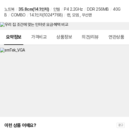
노트북
/
35.8cm(14.1인치)
/
인텔
/
P4 2.2GHz
/
DDR 256MB
/
40G
B
/
COMBO
/
14.1인치(1024*768)
/
랜, 모뎀 , 무선랜
메뉴 네비게이션
요약정보
가격비교
상품정보
의견/리뷰
연관상품
이런 상품 어때요?
광고