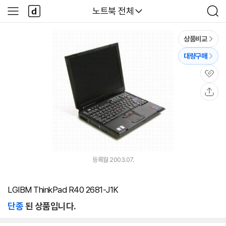
본문 바로가기
다
다나와
노트북 전체
사
검
나
이
색
와
드
메
메
상품비교
인
뉴
대량구매
관
심
공
유
등록월 2003.07.
LGIBM ThinkPad R40 2681-J1K
단종
된 상품입니다.