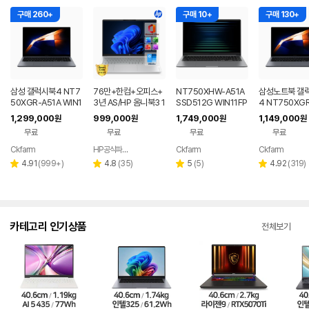
구매 260+
구매 10+
구매 130+
삼성 갤럭시북4 NT7
76만+한컴+오피스+
NT750XHW-A51A
삼성노트북 갤
50XGR-A51A WIN1
3년 AS/HP 옴니북3 1
SSD512G WIN11FP
4 NT750XGR 
1 FPP(버젼UP설치)
6인치 사무용 대학생
P(버젼UP설치) 삼성
3세대 16G 25
1,299,000
999,000
1,749,000
1,149,000
원
원
원
원
업무용 학생용 사무용
저렴한 대학생 노트북
전자 갤럭시북5 노트
무용 업무용 학
무료
무료
무료
무료
노트북 문스톤그레이
북
성비 노트북
Ckfarm
HP공식파트너 이텍컴퓨터
Ckfarm
Ckfarm
네이버
네이버
네이버
네이
페이
페이
페이
페이
리
리
리
리
4.91
(
999+
)
4.8
(
35
)
5
(
5
)
4.92
(
319
)
별
별
별
별
뷰
뷰
뷰
뷰
점
점
점
점
수
수
수
수
카테고리 인기상품
전체보기