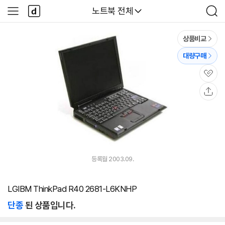
본문 바로가기
다
다나와
노트북 전체
사
검
나
이
색
와
드
메
메
상품비교
인
뉴
대량구매
관
심
공
유
등록월 2003.09.
LGIBM ThinkPad R40 2681-L6KNHP
단종
된 상품입니다.