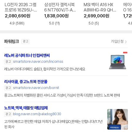
LG전자 2026 그램
삼성전자 갤럭시북
MSI 벡터 A16 HX
에이
프로16 16Z95U-G
6 NT760VJT-A51
A8WHG-R9 QHD
O 16
S5WK
A
+
1-75
2,080,690
원
1,838,000
원
2,699,000
원
1,7
4.9
(586)
5.0
(11)
5.0
(5)
4.
파워링크
가입신청
광고
레노버 공식파트너 인컴씨앤씨
smartstore.naver.com/incomss
광고
레노버 아이디어패드 슬림3, 합리적인 가격으로 만나보세요
리사이클, 중고노트북 전문몰
smartstore.naver.com/bornit
광고
중고노트북의 차별화된 클린 서비스로 가성비,가심비 만족 다양한 브랜드 노트북 판매
노트북,맥북,태블릿 매입업체
blog.naver.com/paladog8030
광고
고가에 빠르고 편안한 매입! 저희가 삽니다!매입O,판매는 안합니다!/17년
된 회사