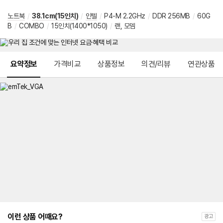
노트북
/
38.1cm(15인치)
/
인텔
/
P4-M 2.2GHz
/
DDR 256MB
/
60G
B
/
COMBO
/
15인치(1400*1050)
/
랜, 모뎀
메뉴 네비게이션
요약정보
가격비교
상품정보
의견/리뷰
연관상품
이런 상품 어때요?
광고