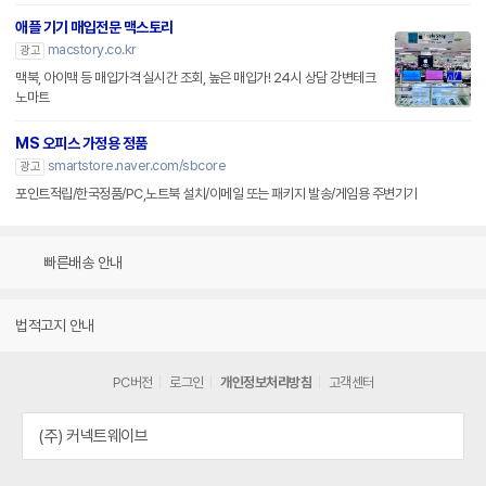
애플 기기 매입전문 맥스토리
macstory.co.kr
광고
맥북, 아이맥 등 매입가격 실시간 조회, 높은 매입가! 24시 상담 강변테크
노마트
MS 오피스 가정용 정품
smartstore.naver.com/sbcore
광고
포인트적립/한국정품/PC,노트북 설치/이메일 또는 패키지 발송/게임용 주변기기
빠른배송 안내
법적고지 안내
PC버전
로그인
개인정보처리방침
고객센터
(주) 커넥트웨이브