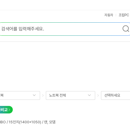
자동차
조립PC
트북
노트북 전체
선택하세요
품비교
BO / 15인치(1400*1050) / 랜, 모뎀