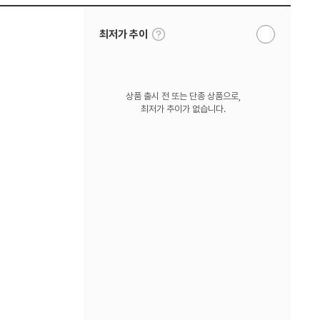
툴
최저가 추이
알
팁
림
보
받
기
기
상품 출시 전 또는 단종 상품으로,
최저가 추이가 없습니다.