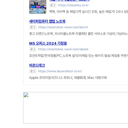
광고
https://macstory.co.kr
맥북, 아이맥 등 매입가격 실시간 조회, 높은 매입가! 24시 
세이퍼컴퓨터 랩탑 노트북
광고
https://smartstore.naver.com/bornit
중고 브랜드노트북, 리사이클노트북 차별화된 클린 서비스로 가성비,가심비노
MS 오피스 2024 가정용
광고
https://smartstore.naver.com/sbcore
포인트적립/한국정품/PC,노트북 설치/이메일 또는 패키지 발송/게임용 주변
비욘드테크
광고
https://www.beyondtech.co.kr/
Apple 프리미엄 비즈니스 파트너, 애플B2B, Mac 대량구매