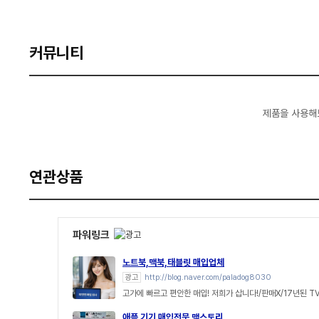
커뮤니티
제품을 사용해
연관상품
파워링크
노트북,맥북,태블릿 매입업체
광고
http://blog.naver.com/paladog8030
고가에 빠르고 편안한 매입! 저희가 삽니다!/판매X/17년된 T
애플 기기 매입전문 맥스토리