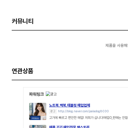
커뮤니티
제품을 사용해
연관상품
파워링크
노트북,맥북,태블릿 매입업체
광고
http://blog.naver.com/paladog8030
고가에 빠르고 편안한 매입! 저희가 삽니다!매입O,판매는 안합
애플 기기 매입전문 맥스토리