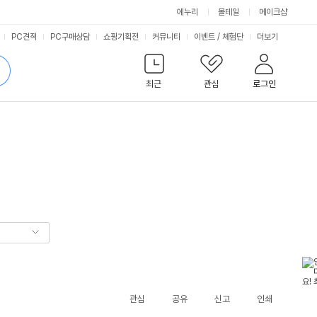
에누리
몰테일
메이크샵
서
PC견적
PC구매상담
쇼핑기획전
커뮤니티
이벤트
/
체험단
더보기
비
검
색
최근
관심
로그인
스
관심
공유
신고
인쇄