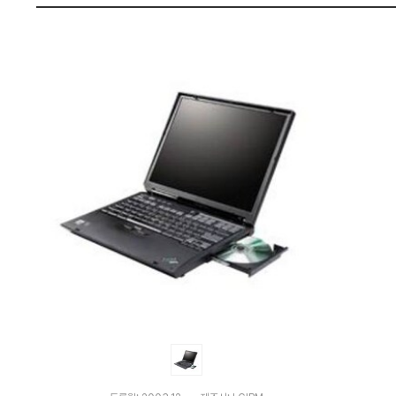
격
펙
비
교