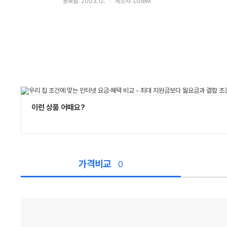
등록월: 2003.12.
제조사: LGIBM
이런 상품 어때요?
가격비교
0
가
격
비
교