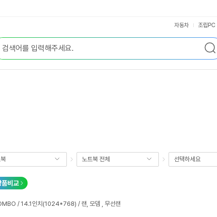
자동차
조립PC
트북
노트북 전체
선택하세요
상품비교
OMBO / 14.1인치(1024*768) / 랜, 모뎀 , 무선랜