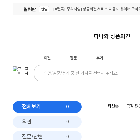
알림판
[※필독][주의사항] 상품의견 서비스 이용시 유의해 주세요
알림
잦은 오류, PC속도 잡자! PC안정화 위해 이건 꼭!
알림
다나와 상품의견
의견
질문
후기
전체보기
최신순
공감 많
0
의견
0
질문/답변
0