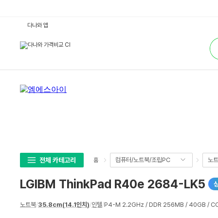
L
다나와 앱
G
I
통
B
합
M
검
T
색
h
i
n
k
P
a
d
R
4
0
e
2
6
8
4
전체 카테고리
컴퓨터/노트북/조립PC
노
홈
-
L
K
LGIBM ThinkPad R40e 2684-LK5
5
:
다
상
나
노트북
/
35.8cm(14.1인치)
/
인텔
/
P4-M 2.2GHz / DDR 256MB / 40GB / C
세
와
가
스