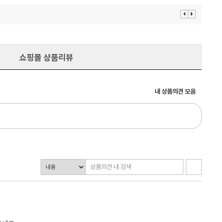
이
다
전
음
보
보
기
기
쇼핑몰 상품리뷰
내 상품의견 모음