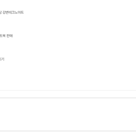
상담 강변테크노마트
트북 판매
기기