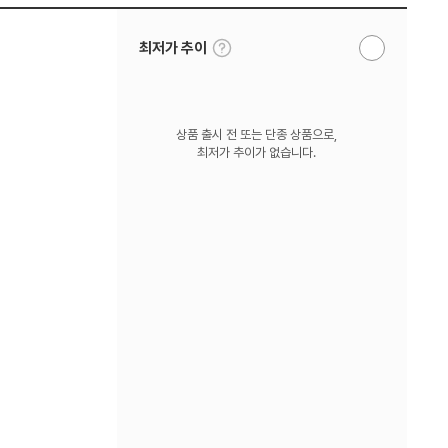
툴
최저가 추이
알
팁
림
보
받
기
기
상품 출시 전 또는 단종 상품으로,
최저가 추이가 없습니다.