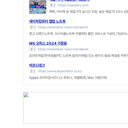
광고
https://macstory.co.kr
맥북, 아이맥 등 매입가격 실시간 조회, 높은 매입가! 24시 
세이퍼컴퓨터 랩탑 노트북
광고
https://smartstore.naver.com/bornit
중고 브랜드노트북, 리사이클노트북 차별화된 클린 서비스로 가성비,가심비노
MS 오피스 2024 가정용
광고
https://smartstore.naver.com/sbcore
포인트적립/한국정품/PC,노트북 설치/이메일 또는 패키지 발송/게임용 주변
비욘드테크
광고
https://www.beyondtech.co.kr/
Apple 프리미엄 비즈니스 파트너, 애플B2B, Mac 대량구매