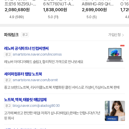
프로16 16Z95U-G
6 NT760VJT-A51
A8WHG-R9 QHD
O 16
S5WK
A
+
1-75
2,080,680
원
1,838,000
원
2,699,000
원
1,7
4.9
(589)
5.0
(11)
5.0
(5)
4.
파워링크
가입신청
광고
레노버 공식파트너 인컴씨앤씨
smartstore.naver.com/incomss
광고
레노버 아이디어패드 슬림3, 합리적인 가격으로 만나보세요
세이퍼컴퓨터 랩탑 노트북
smartstore.naver.com/bornit
광고
중고 브랜드노트북, 리사이클노트북 차별화된 클린 서비스로 가성비,가심비노트북 판매
노트북,맥북,태블릿 매입업체
blog.naver.com/paladog8030
광고
고가에 빠르고 편안한 매입! 저희가 삽니다!매입O,판매는 안합니다!/17년
된 회사