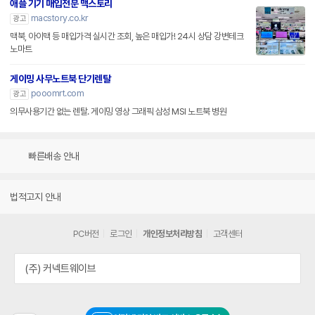
애플 기기 매입전문 맥스토리
macstory.co.kr
광고
맥북, 아이맥 등 매입가격 실시간 조회, 높은 매입가! 24시 상담 강변테크
노마트
게이밍 사무노트북 단기렌탈
pooomrt.com
광고
의무사용기간 없는 렌탈. 게이밍 영상 그래픽 삼성 MSI 노트북 병원
빠른배송 안내
법적고지 안내
PC버전
로그인
개인정보처리방침
고객센터
(주) 커넥트웨이브