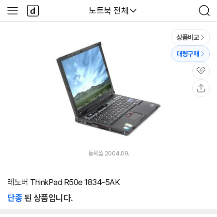
본문 바로가기
다
다나와
노트북 전체
사
검
나
이
색
와
드
메
메
상품비교
인
뉴
대량구매
관
심
공
유
등록월 2004.09.
레노버 ThinkPad R50e 1834-5AK
단종
된 상품입니다.