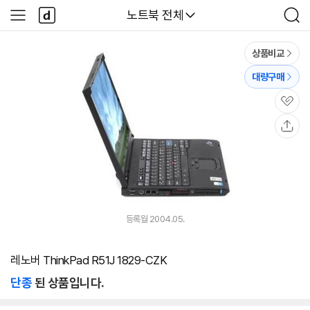
본문 바로가기
다
다나와
노트북 전체
사
검
나
이
색
와
드
메
메
상품비교
인
뉴
대량구매
관
심
공
유
등록월 2004.05.
레노버 ThinkPad R51J 1829-CZK
단종
된 상품입니다.