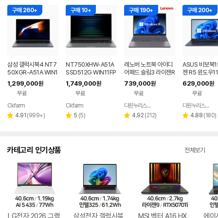
구매 260+
구매 10+
구매 190+
구매 200+
삼성 갤럭시북4 NT7
NT750XHW-A51A
레노버 노트북 아이디
ASUS 비보북1
50XGR-A51A WIN1
SSD512G WIN11FP
어패드 슬림3 라이젠R
젠 R5 윈도우1
1 FPP(버젼UP설치)
P(버젼UP설치) 삼성
5 8GB 256GB 윈도
근무 싼 노트북
1,299,000
1,749,000
739,000
629,000
원
원
원
원
업무용 학생용 사무용
전자 갤럭시북5 노트
우11
무료
무료
무료
무료
노트북 문스톤그레이
북
Ckfarm
Ckfarm
다원누리스토어
다원누리스토어
네이버
네이버
네이버
페이
페이
페이
리
리
리
리
4.91
(
999+
)
5
(
5
)
4.92
(
212
)
4.88
(
180
)
별
별
별
별
뷰
뷰
뷰
뷰
점
점
점
점
수
수
수
수
카테고리 인기상품
전체보기
LG전자 2026 그램
삼성전자 갤럭시북
MSI 벡터 A16 HX
에이