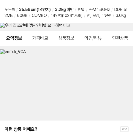
노트북
/
35.56cm(14인치)
/
3.2kg 미만
/
인텔
/
P-M 1.6GHz
/
DDR 51
2MB
/
60GB
/
COMBO
/
14인치(1024*768)
/
랜, 모뎀, 무선랜
/
3.0Kg
메뉴 네비게이션
요약정보
가격비교
상품정보
의견/리뷰
연관상품
이런 상품 어때요?
광고