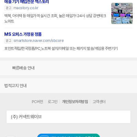
애플 기기 매입전문 맥스토리
macstory.co.kr
광고
맥북, 아이맥 등 매입가격 실시간 조회, 높은 매입가! 24시 상담 강변테크
노마트
MS 오피스 가정용 정품
smartstore.naver.com/sbcore
광고
포인트적립/한국정품/PC,노트북 설치/이메일 또는 패키지 발송/게임용 주변기기
빠른배송 안내
법적고지 안내
PC버전
로그인
개인정보처리방침
고객센터
(주) 커넥트웨이브