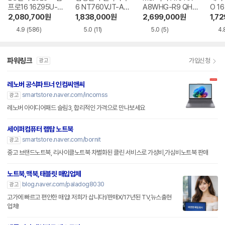
프로16 16Z95U-G
6 NT760VJT-A51
A8WHG-R9 QHD
O 16
S5WK
A
+
1-75
2,080,700
원
1,838,000
원
2,699,000
원
1,7
4.9
(586)
5.0
(11)
5.0
(5)
4.
파워링크
가입신청
광고
레노버 공식파트너 인컴씨앤씨
smartstore.naver.com/incomss
광고
레노버 아이디어패드 슬림3, 합리적인 가격으로 만나보세요
세이퍼컴퓨터 랩탑 노트북
smartstore.naver.com/bornit
광고
중고 브랜드노트북, 리사이클노트북 차별화된 클린 서비스로 가성비,가심비노트북 판매
노트북,맥북,태블릿 매입업체
blog.naver.com/paladog8030
광고
고가에 빠르고 편안한 매입! 저희가 삽니다!/판매X/17년된 TV,뉴스출현
업체!