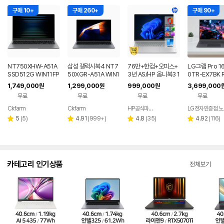
구매 10+
구매 260+
구매 90+
NT750XHW-A51A
삼성 갤럭시북4 NT7
76만+한컴+오피스+
LG그램 Pro 1
SSD512G WIN11FP
50XGR-A51A WIN1
3년 AS/HP 옴니북3 1
0TR-EX7BK 
P(버젼UP설치) 삼성
1 FPP(버젼UP설치)
6인치 사무용 대학생
050 32GB 
1,749,000
1,299,000
999,000
3,699,000
원
원
원
전자 갤럭시북5 노트
업무용 학생용 사무용
저렴한 대학생 노트북
트북
무료
무료
무료
무료
북
노트북 문스톤그레이
Ckfarm
Ckfarm
HP공식파트너 이텍컴퓨터
네이버
네이버
네이버
페이
페이
페이
리
리
리
리
5
(
5
)
4.91
(
999+
)
4.8
(
35
)
4.92
(
116
)
별
별
별
별
뷰
뷰
뷰
뷰
점
점
점
점
수
수
수
수
카테고리 인기상품
전체보기