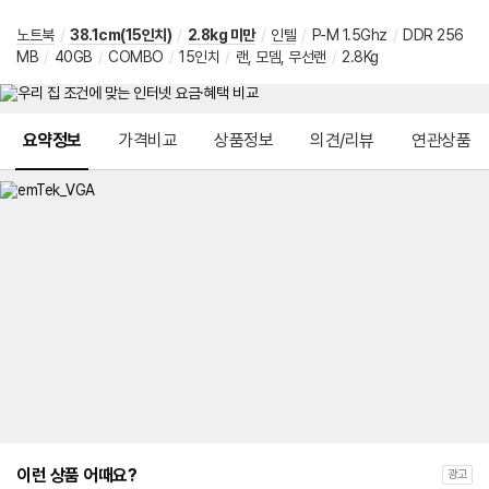
노트북
/
38.1cm(15인치)
/
2.8kg 미만
/
인텔
/
P-M 1.5Ghz
/
DDR 256
MB
/
40GB
/
COMBO
/
15인치
/
랜, 모뎀, 무선랜
/
2.8Kg
메뉴 네비게이션
요약정보
가격비교
상품정보
의견/리뷰
연관상품
이런 상품 어때요?
광고