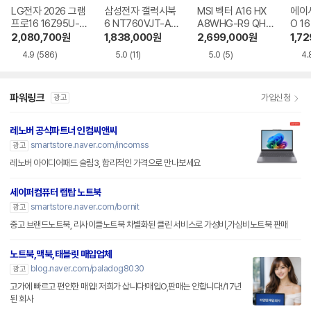
LG전자 2026 그램
삼성전자 갤럭시북
MSI 벡터 A16 HX
에이
프로16 16Z95U-G
6 NT760VJT-A51
A8WHG-R9 QHD
O 16
S5WK
A
+
1-75
2,080,700
원
1,838,000
원
2,699,000
원
1,7
4.9
(586)
5.0
(11)
5.0
(5)
4.
파워링크
가입신청
광고
레노버 공식파트너 인컴씨앤씨
smartstore.naver.com/incomss
광고
레노버 아이디어패드 슬림3, 합리적인 가격으로 만나보세요
세이퍼컴퓨터 랩탑 노트북
smartstore.naver.com/bornit
광고
중고 브랜드노트북, 리사이클노트북 차별화된 클린 서비스로 가성비,가심비노트북 판매
노트북,맥북,태블릿 매입업체
blog.naver.com/paladog8030
광고
고가에 빠르고 편안한 매입! 저희가 삽니다!매입O,판매는 안합니다!/17년
된 회사