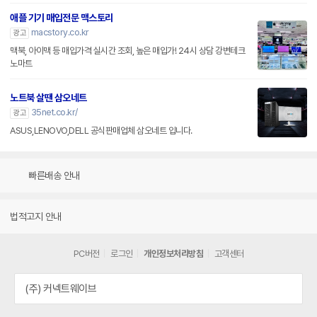
애플 기기 매입전문 맥스토리
macstory.co.kr
광고
맥북, 아이맥 등 매입가격 실시간 조회, 높은 매입가! 24시 상담 강변테크
노마트
노트북 살땐 삼오네트
35net.co.kr/
광고
ASUS,LENOVO,DELL 공식판매업체 삼오네트 입니다.
빠른배송 안내
법적고지 안내
PC버전
로그인
개인정보처리방침
고객센터
(주) 커넥트웨이브