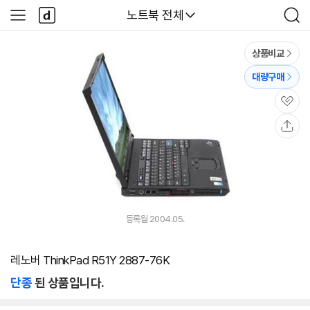
본문 바로가기
다
다나와
노트북 전체
사
검
나
이
색
와
드
메
메
상품비교
인
뉴
대량구매
관
심
공
유
등록월 2004.05.
레노버 ThinkPad R51Y 2887-76K
단종
된 상품입니다.