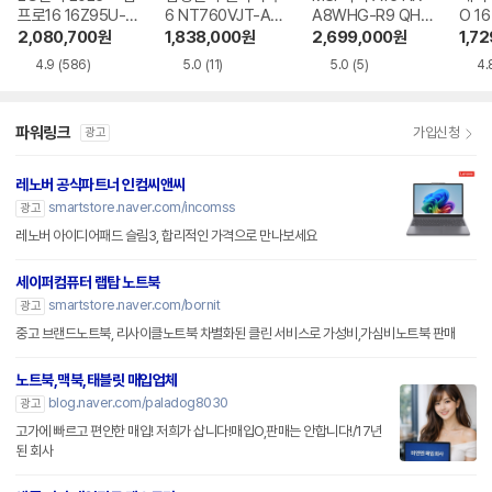
프로16 16Z95U-G
6 NT760VJT-A51
A8WHG-R9 QHD
O 16
S5WK
A
+
1-75
2,080,700
원
1,838,000
원
2,699,000
원
1,7
4.9
(586)
5.0
(11)
5.0
(5)
4.
파워링크
가입신청
광고
레노버 공식파트너 인컴씨앤씨
smartstore.naver.com/incomss
광고
레노버 아이디어패드 슬림3, 합리적인 가격으로 만나보세요
세이퍼컴퓨터 랩탑 노트북
smartstore.naver.com/bornit
광고
중고 브랜드노트북, 리사이클노트북 차별화된 클린 서비스로 가성비,가심비노트북 판매
노트북,맥북,태블릿 매입업체
blog.naver.com/paladog8030
광고
고가에 빠르고 편안한 매입! 저희가 삽니다!매입O,판매는 안합니다!/17년
된 회사