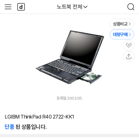
본문 바로가기
다
다나와
노트북 전체
사
검
나
이
색
와
드
메
메
상품비교
인
뉴
대량구매
관
심
공
유
등록월 2003.05.
LGIBM ThinkPad R40 2722-KK1
단종
된 상품입니다.