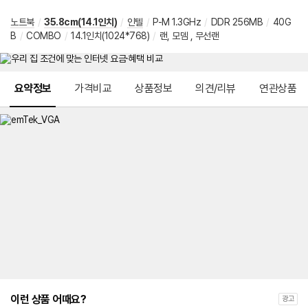
노트북
/
35.8cm(14.1인치)
/
인텔
/
P-M 1.3GHz
/
DDR 256MB
/
40G
B
/
COMBO
/
14.1인치(1024*768)
/
랜, 모뎀 , 무선랜
메뉴 네비게이션
요약정보
가격비교
상품정보
의견/리뷰
연관상품
이런 상품 어때요?
광고