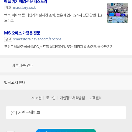
애플 기기 매입전문 맥스토리
macstory.co.kr
광고
맥북, 아이맥 등 매입가격 실시간 조회, 높은 매입가! 24시 상담 강변테크
노마트
MS 오피스 가정용 정품
smartstore.naver.com/sbcore
광고
포인트적립/한국정품/PC,노트북 설치/이메일 또는 패키지 발송/게임용 주변기기
빠른배송 안내
법적고지 안내
PC버전
로그인
개인정보처리방침
고객센터
(주) 커넥트웨이브