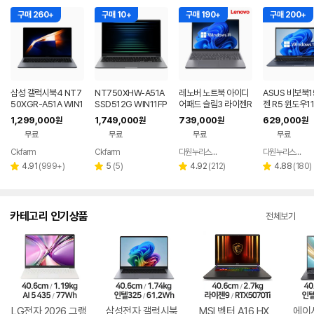
구매 260+
구매 10+
구매 190+
구매 200+
삼성 갤럭시북4 NT7
NT750XHW-A51A
레노버 노트북 아이디
ASUS 비보북1
50XGR-A51A WIN1
SSD512G WIN11FP
어패드 슬림3 라이젠R
젠 R5 윈도우1
1 FPP(버젼UP설치)
P(버젼UP설치) 삼성
5 8GB 256GB 윈도
근무 싼 노트북
1,299,000
1,749,000
739,000
629,000
원
원
원
원
업무용 학생용 사무용
전자 갤럭시북5 노트
우11
무료
무료
무료
무료
노트북 문스톤그레이
북
Ckfarm
Ckfarm
다원누리스토어
다원누리스토어
네이버
네이버
네이버
페이
페이
페이
리
리
리
리
4.91
(
999+
)
5
(
5
)
4.92
(
212
)
4.88
(
180
)
별
별
별
별
뷰
뷰
뷰
뷰
점
점
점
점
수
수
수
수
카테고리 인기상품
전체보기
LG전자 2026 그램
삼성전자 갤럭시북
MSI 벡터 A16 HX
에이