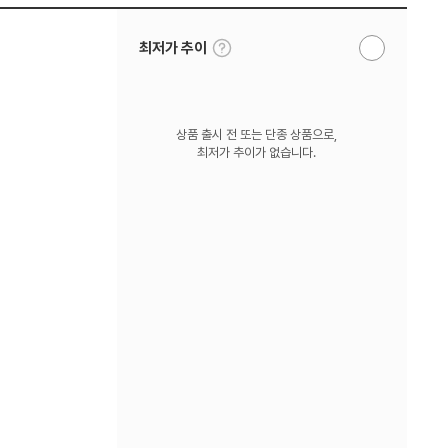
툴
최저가 추이
알
팁
림
보
받
기
기
상품 출시 전 또는 단종 상품으로,
최저가 추이가 없습니다.