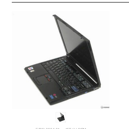
비
펙
교