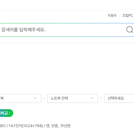
자동차
조립PC
트북
노트북 전체
선택하세요
품비교
MBO / 14.1인치(1024*768) / 랜, 모뎀 , 무선랜