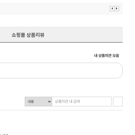
이
다
전
음
보
보
기
기
쇼핑몰 상품리뷰
내 상품의견 모음