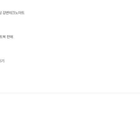
상담 강변테크노마트
트북 판매
기기