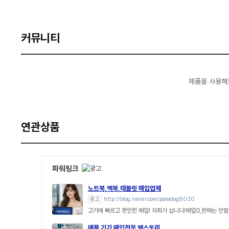
커뮤니티
제품을 사용해
연관상품
파워링크
노트북,맥북,태블릿 매입업체
광고
http://blog.naver.com/paladog8030
고가에 빠르고 편안한 매입! 저희가 삽니다!매입O,판매는 안합
애플 기기 매입전문 맥스토리