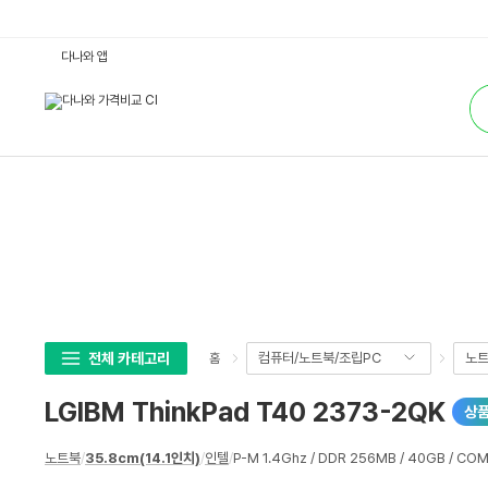
L
다나와 앱
G
I
통
B
합
M
검
T
색
h
i
n
k
P
a
d
T
4
0
2
3
7
3
-
전체 카테고리
컴퓨터/노트북/조립PC
노
홈
2
Q
K
LGIBM ThinkPad T40 2373-2QK
상
:
다
나
상
와
노트북
/
35.8cm(14.1인치)
/
인텔
/
P-M 1.4Ghz / DDR 256MB / 40GB / CO
세
가
격
스