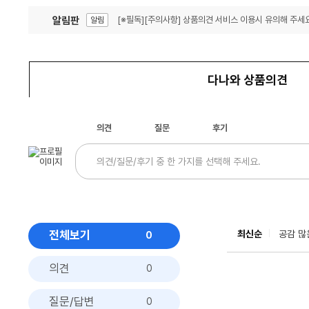
알림판
[※필독][주의사항] 상품의견 서비스 이용시 유의해 주세요
알림
잦은 오류, PC속도 잡자! PC안정화 위해 이건 꼭!
알림
다나와 상품의견
의견
질문
후기
전체보기
최신순
공감 많
0
의견
0
질문/답변
0