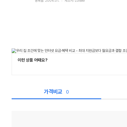
등록월: 2004.01.
제조사: LGIBM
이런 상품 어때요?
가격비교
0
가
격
비
교