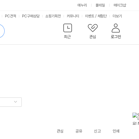
에누리
몰테일
메이크샵
서
PC견적
PC구매상담
쇼핑기획전
커뮤니티
이벤트
/
체험단
더보기
비
검
색
최근
관심
로그인
스
관심
공유
신고
인쇄