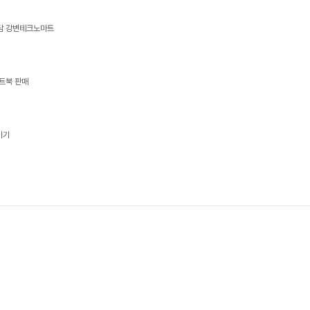
상담 강변테크노마트
트북 판매
기기