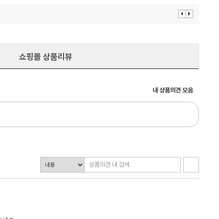
이
다
전
음
보
보
기
기
쇼핑몰 상품리뷰
내 상품의견 모음