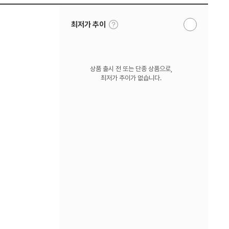
툴
최저가 추이
알
팁
림
보
받
기
기
상품 출시 전 또는 단종 상품으로,
최저가 추이가 없습니다.