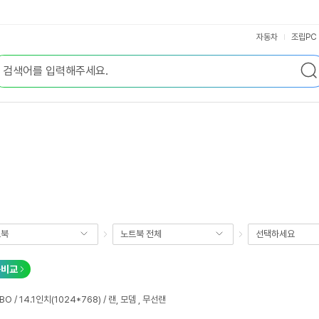
자동차
조립PC
트북
노트북 전체
선택하세요
품비교
BO / 14.1인치(1024*768) / 랜, 모뎀 , 무선랜