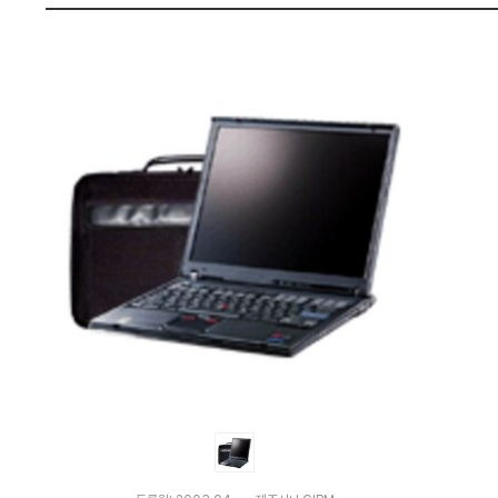
비
펙
교