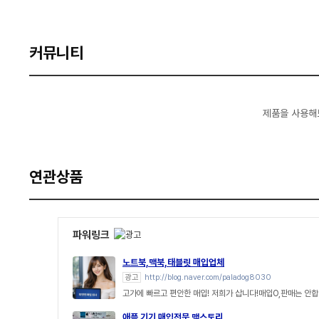
커뮤니티
제품을 사용해
연관상품
파워링크
노트북,맥북,태블릿 매입업체
광고
http://blog.naver.com/paladog8030
고가에 빠르고 편안한 매입! 저희가 삽니다!매입O,판매는 안합
애플 기기 매입전문 맥스토리