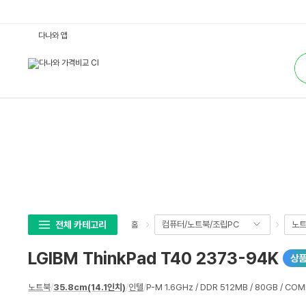
L
다나와 앱
G
I
통
B
합
M
검
T
색
h
i
n
k
P
a
d
T
4
0
2
3
7
3
-
전체 카테고리
컴퓨터/노트북/조립PC
노
홈
9
4
K
LGIBM ThinkPad T40 2373-94K
상
:
다
나
상
와
노트북
/
35.8cm(14.1인치)
/
인텔
/
P-M 1.6GHz / DDR 512MB / 80GB / COM
세
가
격
스