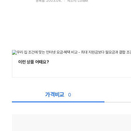
등록월: 2003.04.
제조사: LGIBM
이런 상품 어때요?
가격비교
0
가
격
비
교