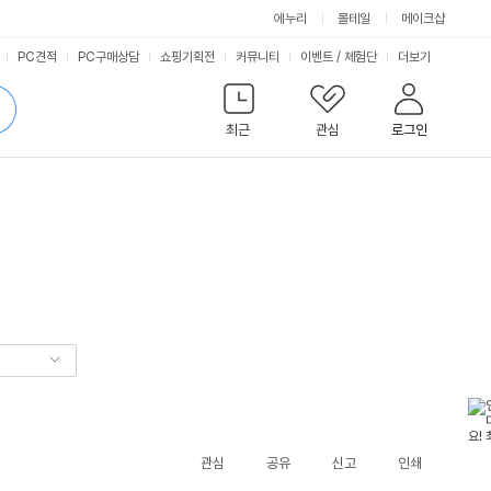
에누리
몰테일
메이크샵
서
PC견적
PC구매상담
쇼핑기획전
커뮤니티
이벤트
/
체험단
더보기
비
검
색
최근
관심
로그인
스
관심
공유
신고
인쇄