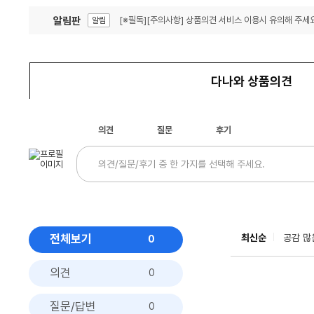
알림판
[※필독][주의사항] 상품의견 서비스 이용시 유의해 주세요
알림
잦은 오류, PC속도 잡자! PC안정화 위해 이건 꼭!
알림
다나와 상품의견
의견
질문
후기
전체보기
최신순
공감 많
0
의견
0
질문/답변
0