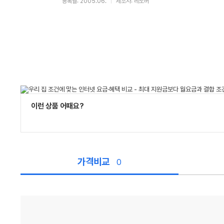
등록월: 2005.06.
제조사: 레노버
이런 상품 어때요?
가격비교
0
가
격
비
교