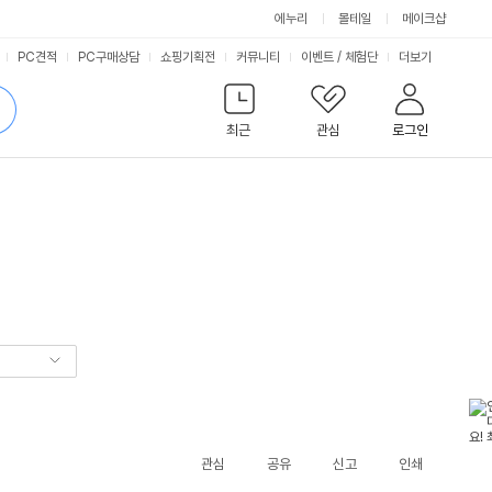
에누리
몰테일
메이크샵
서
PC견적
PC구매상담
쇼핑기획전
커뮤니티
이벤트
/
체험단
더보기
비
검
색
최근
관심
로그인
스
관심
공유
신고
인쇄