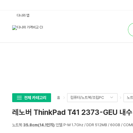
레
다나와 앱
노
버
통
T
합
h
검
i
색
n
k
P
a
d
T
4
1
2
3
7
3
-
G
E
전체 카테고리
컴퓨터/노트북/조립PC
노
홈
U
내
수
레노버 ThinkPad T41 2373-GEU 내수
:
다
나
상
와
노트북
/
35.8cm(14.1인치)
/
인텔
/
P-M 1.7Ghz / DDR 512MB / 60GB / COMB
세
가
격
스