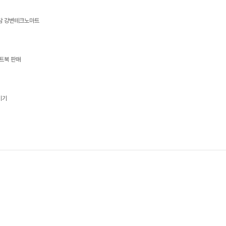
상담 강변테크노마트
트북 판매
기기