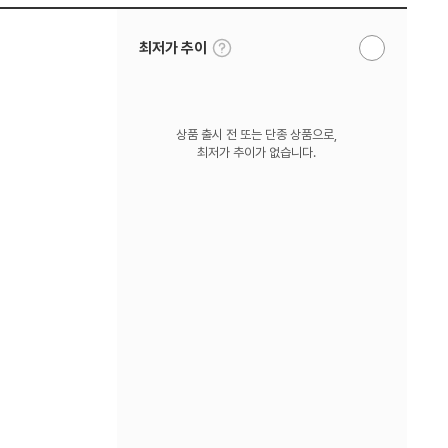
툴
최저가 추이
알
팁
림
보
받
기
기
상품 출시 전 또는 단종 상품으로,
최저가 추이가 없습니다.