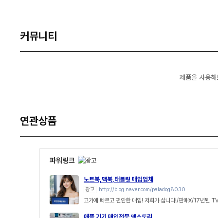
커뮤니티
제품을 사용해
연관상품
파워링크
노트북,맥북,태블릿 매입업체
광고
http://blog.naver.com/paladog8030
고가에 빠르고 편안한 매입! 저희가 삽니다!/판매X/17년된 T
애플 기기 매입전문 맥스토리