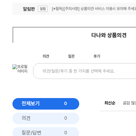
알림판
[※필독][주의사항] 상품의견 서비스 이용시 유의해 주세요
알림
잦은 오류, PC속도 잡자! PC안정화 위해 이건 꼭!
알림
다나와 상품의견
의견
질문
후기
전체보기
최신순
공감 많
0
의견
0
질문/답변
0