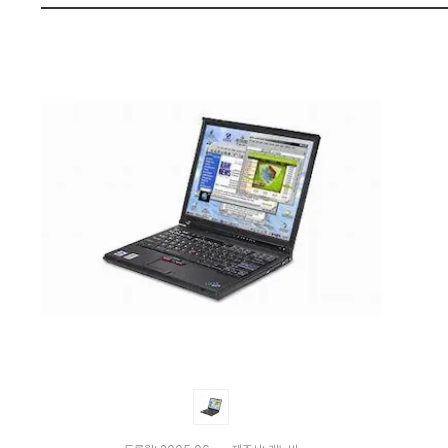
비
펙
교