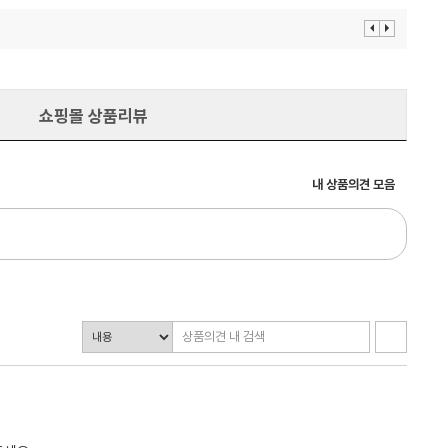
이
다
전
음
보
보
기
기
쇼핑몰 상품리뷰
내 상품의견 모음