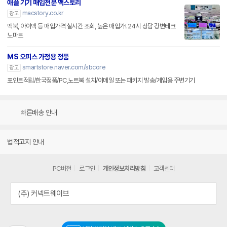
애플 기기 매입전문 맥스토리
macstory.co.kr
광고
맥북, 아이맥 등 매입가격 실시간 조회, 높은 매입가! 24시 상담 강변테크
노마트
MS 오피스 가정용 정품
smartstore.naver.com/sbcore
광고
포인트적립/한국정품/PC,노트북 설치/이메일 또는 패키지 발송/게임용 주변기기
빠른배송 안내
법적고지 안내
PC버전
로그인
개인정보처리방침
고객센터
(주) 커넥트웨이브