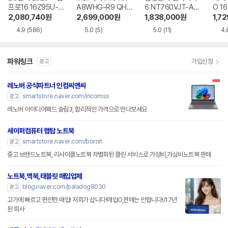
프로16 16Z95U-G
A8WHG-R9 QHD
6 NT760VJT-A51
O 16
S5WK
+
A
1-75
2,080,740
원
2,699,000
원
1,838,000
원
1,7
4.9
(586)
5.0
(5)
5.0
(11)
4.
파워링크
가입신청
광고
레노버 공식파트너 인컴씨앤씨
smartstore.naver.com/incomss
광고
레노버 아이디어패드 슬림3, 합리적인 가격으로 만나보세요
세이퍼컴퓨터 랩탑 노트북
smartstore.naver.com/bornit
광고
중고 브랜드노트북, 리사이클노트북 차별화된 클린 서비스로 가성비,가심비노트북 판매
노트북,맥북,태블릿 매입업체
blog.naver.com/paladog8030
광고
고가에 빠르고 편안한 매입! 저희가 삽니다!매입O,판매는 안합니다!/17년
된 회사