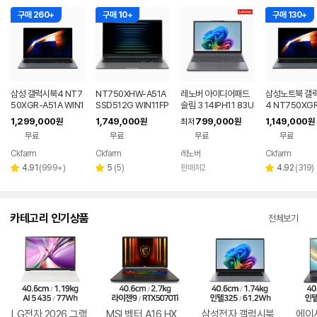
구매 260+
구매 10+
구매 130+
삼성 갤럭시북4 NT7
NT750XHW-A51A
레노버 아이디어패드
삼성노트북 갤
50XGR-A51A WIN1
SSD512G WIN11FP
슬림 3 14IPH11 83U
4 NT750XGR 
1 FPP(버젼UP설치)
P(버젼UP설치) 삼성
Q005LKR 8GB
3세대 16G 25
1,299,000
1,749,000
799,000
1,149,000
원
원
최저
원
원
업무용 학생용 사무용
전자 갤럭시북5 노트
무용 업무용 학
무료
무료
무료
무료
노트북 문스톤그레이
북
성비 노트북
Ckfarm
Ckfarm
레노버
Ckfarm
네이버
네이버
네이
페이
페이
페이
리
리
리
4.91
(
999+
)
5
(
5
)
판매처2
4.92
(
319
)
별
별
별
뷰
뷰
뷰
점
점
점
수
수
수
카테고리 인기상품
전체보기
LG전자 2026 그램
MSI 벡터 A16 HX
삼성전자 갤럭시북
에이