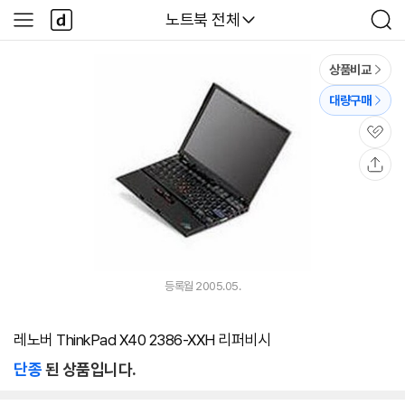
본문 바로가기
다
다나와
노트북 전체
사
검
나
이
색
와
드
메
메
상품비교
인
뉴
대량구매
관
심
공
유
등록월 2005.05.
레노버 ThinkPad X40 2386-XXH 리퍼비시
단종
된 상품입니다.