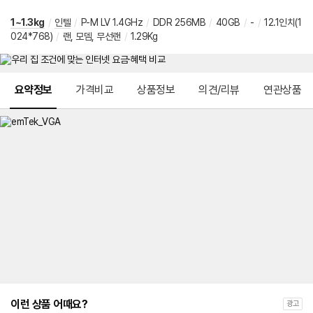
1~1.3kg
/
인텔
/
P-M LV 1.4GHz
/
DDR 256MB
/
40GB
/
-
/
12.1인치(1
024*768)
/
랜, 모뎀, 무선랜
/
1.29Kg
메뉴 네비게이션
요약정보
가격비교
상품정보
의견/리뷰
연관상품
이런 상품 어때요?
광고