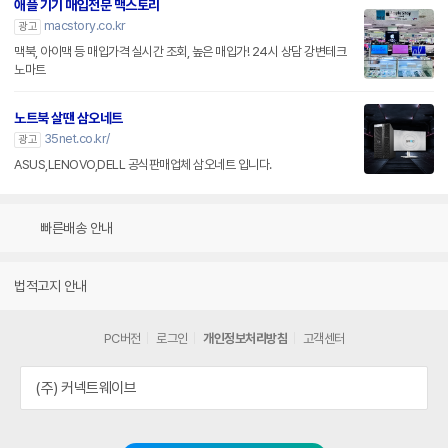
애플 기기 매입전문 맥스토리
macstory.co.kr
광고
맥북, 아이맥 등 매입가격 실시간 조회, 높은 매입가! 24시 상담 강변테크
노마트
노트북 살땐 삼오네트
35net.co.kr/
광고
ASUS,LENOVO,DELL 공식판매업체 삼오네트 입니다.
빠른배송 안내
법적고지 안내
PC버전
로그인
개인정보처리방침
고객센터
(주) 커넥트웨이브