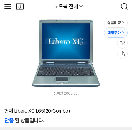
본문 바로가기
다
다나와
노트북 전체
사
검
나
이
색
와
드
메
메
상품비교
인
뉴
대량구매
관
심
공
유
등록월 2003.06.
현대 Libero XG L65120(Combo)
단종
된 상품입니다.