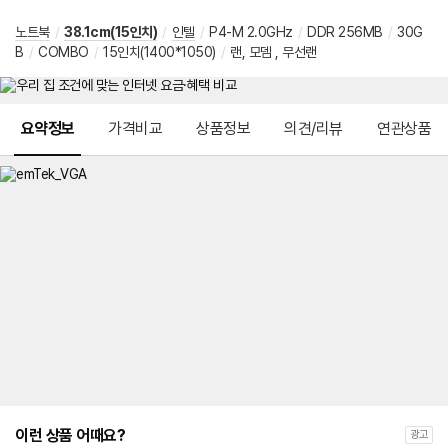
노트북
/
38.1cm(15인치)
/
인텔
/
P4-M 2.0GHz
/
DDR 256MB
/
30G
B
/
COMBO
/
15인치(1400*1050)
/
랜, 모뎀 , 무선랜
메뉴 네비게이션
요약정보
가격비교
상품정보
의견/리뷰
연관상품
이런 상품 어때요?
광고