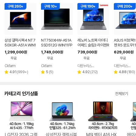
구매 260+
구매 10+
구매 190+
구매 200+
삼성 갤럭시북4 NT7
NT750XHW-A51A
레노버 노트북 아이디
ASUS 비보북1
50XGR-A51A WIN1
SSD512G WIN11FP
어패드 슬림3 라이젠R
젠 R5 윈도우1
1 FPP(버젼UP설치)
P(버젼UP설치) 삼성
5 8GB 256GB 윈도
근무 싼 노트북
1,299,000
1,749,000
739,000
629,000
원
원
원
원
업무용 학생용 사무용
전자 갤럭시북5 노트
우11
무료
무료
무료
무료
노트북 문스톤그레이
북
Ckfarm
Ckfarm
다원누리스토어
다원누리스토어
네이버
네이버
네이버
페이
페이
페이
리
리
리
리
4.91
(
999+
)
5
(
5
)
4.92
(
212
)
4.88
(
180
)
별
별
별
별
뷰
뷰
뷰
뷰
점
점
점
점
수
수
수
수
카테고리 인기상품
전체보기
LG전자 2026 그램
삼성전자 갤럭시북
MSI 벡터 A16 HX
에이