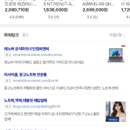
프로16 16Z95U-G
6 NT760VJT-A51
A8WHG-R9 QHD
O 16
S5WK
A
+
1-75
2,080,710
원
1,838,000
원
2,699,000
원
1,7
4.9
(586)
5.0
(11)
5.0
(5)
4.
파워링크
가입신청
광고
레노버 공식파트너 인컴씨앤씨
smartstore.naver.com/incomss
광고
레노버 아이디어패드 슬림3, 합리적인 가격으로 만나보세요
리사이클, 중고노트북 전문몰
smartstore.naver.com/bornit
광고
중고노트북의 차별화된 클린 서비스로 가성비,가심비 만족 다양한 브랜드 노트북 판매
노트북,맥북,태블릿 매입업체
blog.naver.com/paladog8030
광고
고가에 빠르고 편안한 매입! 저희가 삽니다!/판매X/17년된 TV,뉴스출현
업체!