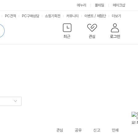
에누리
몰테일
메이크샵
서
PC견적
PC구매상담
쇼핑기획전
커뮤니티
이벤트
/
체험단
더보기
비
검
색
최근
관심
로그인
스
관심
공유
신고
인쇄