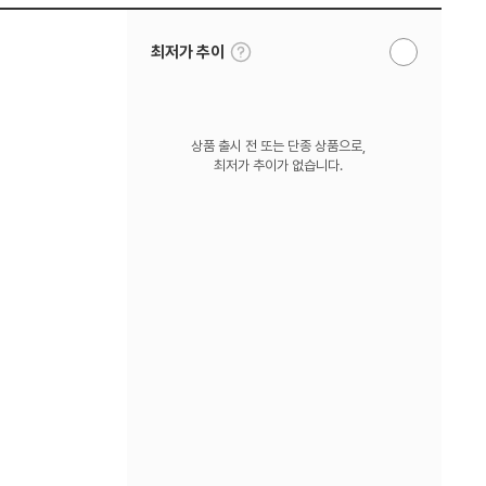
툴
최저가 추이
알
팁
림
보
받
기
기
상품 출시 전 또는 단종 상품으로,
최저가 추이가 없습니다.