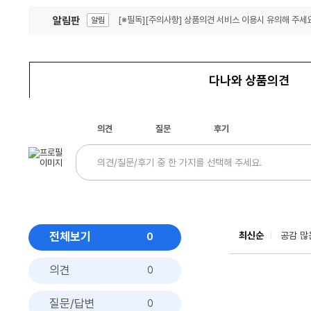
알림판
[※필독][주의사항] 상품의견 서비스 이용시 유의해 주세요
알림
잦은 오류, PC속도 잡자! PC안정화 위해 이건 꼭!
알림
다나와 상품의견
의견
질문
후기
전체보기
최신순
공감 많
0
의견
0
질문/답변
0