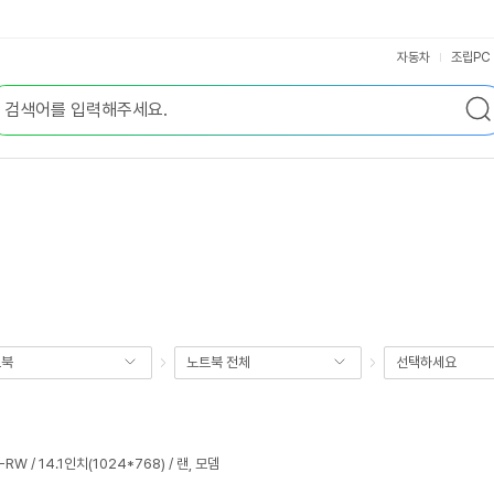
자동차
조립PC
트북
노트북 전체
선택하세요
-RW / 14.1인치(1024*768) / 랜, 모뎀