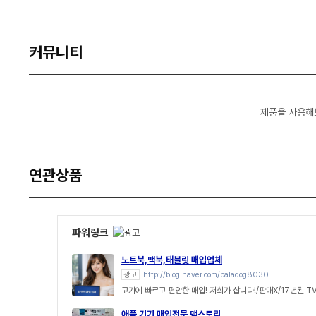
커뮤니티
제품을 사용해
연관상품
파워링크
노트북,맥북,태블릿 매입업체
광고
http://blog.naver.com/paladog8030
고가에 빠르고 편안한 매입! 저희가 삽니다!/판매X/17년된 T
애플 기기 매입전문 맥스토리