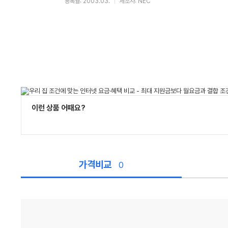
등록월: 2003.03.
제조사: NEC
이런 상품 어때요?
가격비교
0
가
격
비
교