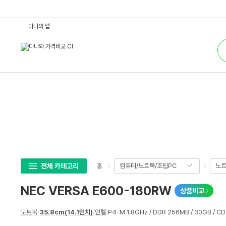
N
다나와 앱
E
C
통
V
합
E
검
R
색
S
A
E
6
0
0
-
1
8
0
R
W
:
다
나
전체 카테고리
컴퓨터/노트북/조립PC
노
홈
와
가
격
NEC VERSA E600-180RW
상품비교
비
교
상
노트북
/
35.8cm(14.1인치)
/
인텔
/
P4-M 1.8GHz / DDR 256MB / 30GB / CD
세
스