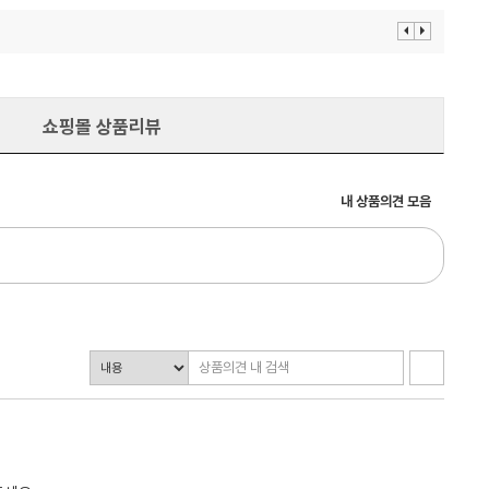
이
다
전
음
보
보
기
기
쇼핑몰 상품리뷰
내 상품의견 모음