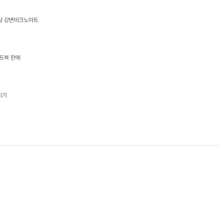
상담 강변테크노마트
트북 판매
기기