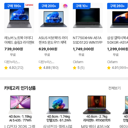
구매 190+
구매 200+
구매 10+
구매 260+
레노버 노트북 아이디
ASUS 비보북15 라이
NT750XHW-A51A
삼성 갤럭시북4
어패드 슬림3 라이젠R
젠 R5 윈도우11 재택
SSD512G WIN11FP
50XGR-A51A
5 8GB 256GB 윈도
근무 싼 노트북
P(버젼UP설치) 삼성
1 FPP(버젼UP
739,000
629,000
1,749,000
1,299,000
원
원
원
원
우11
전자 갤럭시북5 노트
업무용 학생용 
무료
무료
무료
무료
북
노트북 문스톤
다원누리스토어
다원누리스토어
Ckfarm
Ckfarm
네이버
네이버
네이버
네이
페이
페이
페이
페이
리
리
리
리
4.92
(
212
)
4.88
(
180
)
5
(
5
)
4.91
(
999
별
별
별
별
뷰
뷰
뷰
뷰
점
점
점
점
수
수
수
수
카테고리 인기상품
전체보기
LG전자 2026 그램
삼성전자 갤럭시북
MSI 벡터 A16 HX
에이