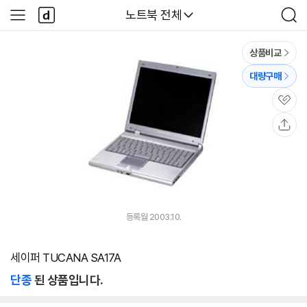
본문 바로가기
다
다나와
노트북 전체
사
검
나
이
색
와
드
메
메
상품비교
인
뉴
대량구매
관
심
공
유
등록월 2003.10.
세이퍼 TUCANA SA17A
단종
된 상품입니다.