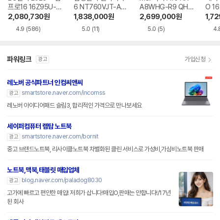
프로16 16Z95U-G
6 NT760VJT-A51
A8WHG-R9 QHD
O 16
S5WK
A
+
1-75
2,080,730
원
1,838,000
원
2,699,000
원
1,7
4.9
(586)
5.0
(11)
5.0
(5)
4.
파워링크
가입신청
광고
레노버 공식파트너 인컴씨앤씨
smartstore.naver.com/incomss
광고
레노버 아이디어패드 슬림3, 합리적인 가격으로 만나보세요
세이퍼컴퓨터 랩탑 노트북
smartstore.naver.com/bornit
광고
중고 브랜드노트북, 리사이클노트북 차별화된 클린 서비스로 가성비,가심비노트북 판매
노트북,맥북,태블릿 매입업체
blog.naver.com/paladog8030
광고
고가에 빠르고 편안한 매입! 저희가 삽니다!매입O,판매는 안합니다!/17년
된 회사