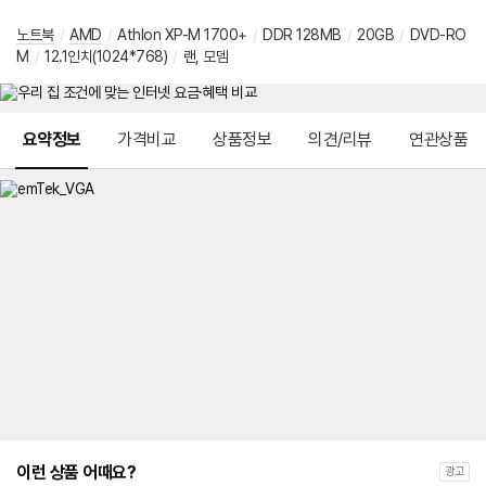
노트북
/
AMD
/
Athlon XP-M 1700+
/
DDR 128MB
/
20GB
/
DVD-RO
M
/
12.1인치(1024*768)
/
랜, 모뎀
메뉴 네비게이션
요약정보
가격비교
상품정보
의견/리뷰
연관상품
이런 상품 어때요?
광고