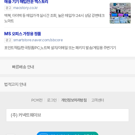
애플 기기 매입전문 맥스토리
macstory.co.kr
광고
맥북, 아이맥 등 매입가격 실시간 조회, 높은 매입가! 24시 상담 강변테크
노마트
MS 오피스 가정용 정품
smartstore.naver.com/sbcore
광고
포인트적립/한국정품/PC,노트북 설치/이메일 또는 패키지 발송/게임용 주변기기
빠른배송 안내
법적고지 안내
PC버전
로그인
개인정보처리방침
고객센터
(주) 커넥트웨이브