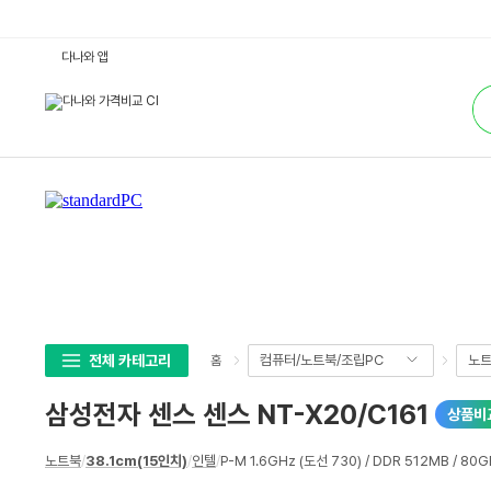
삼
다나와 앱
성
전
통
자
합
센
검
스
색
센
스
N
T
-
X
2
0/
C
1
6
1
:
다
나
전체 카테고리
컴퓨터/노트북/조립PC
노
홈
와
가
격
삼성전자 센스 센스 NT-X20/C161
상품비
비
교
상
노트북
/
38.1cm(15인치)
/
인텔
/
P-M 1.6GHz (도선 730) / DDR 512MB / 80G
세
스