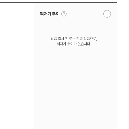
툴
최저가 추이
알
팁
림
보
받
기
기
상품 출시 전 또는 단종 상품으로,
최저가 추이가 없습니다.