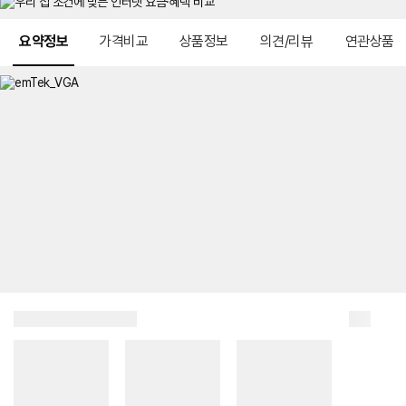
메뉴 네비게이션
요약정보
가격비교
상품정보
의견/리뷰
연관상품