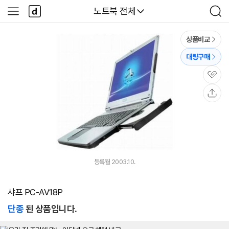
본문 바로가기
다
다나와
노트북 전체
사
검
나
이
색
와
드
메
메
상품비교
인
뉴
대량구매
관
심
공
유
등록월 2003.10.
샤프 PC-AV18P
단종
된 상품입니다.