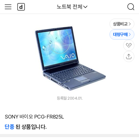
본문 바로가기
다
다나와
노트북 전체
사
검
나
이
색
와
드
메
메
상품비교
인
뉴
대량구매
관
심
공
유
등록월 2004.01.
SONY 바이오 PCG-FR825L
단종
된 상품입니다.