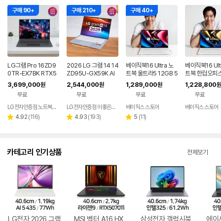
구매 90+
구매 210+
구매 40+
LG그램 Pro 16ZD9
2026 LG 그램 14 14
베이직북16 Ultra 노
베이직북16 Ult
0TR-EX7BK RTX5
ZD95U-GX59K AI
트북 울트라5 12GB 5
트북 한컴오피스
050 32GB 디자인 노
노트북 AMD 라이젠5
12GB 윈도우11 사무
울트라5 사무용
3,699,000
2,544,000
1,289,000
1,228,800
원
원
원
원
트북
32GB 초경량
용 업무용 게이밍
용 게이밍
무료
무료
무료
무료
LG전자인증점 노트북랜드
LG전자인증점 이좋은세상
베이직스 스토어
베이직스 스토어
리
리
리
4.92
(
116
)
4.93
(
193
)
5
(
11
)
별
별
별
뷰
뷰
뷰
점
점
점
수
수
수
카테고리 인기상품
전체보기
LG전자 2026 그램
MSI 벡터 A16 HX
삼성전자 갤럭시북
에이