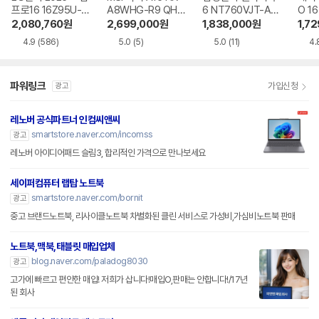
프로16 16Z95U-G
A8WHG-R9 QHD
6 NT760VJT-A51
O 16
S5WK
+
A
1-75
2,080,760
원
2,699,000
원
1,838,000
원
1,7
4.9
(586)
5.0
(5)
5.0
(11)
4.
파워링크
가입신청
광고
레노버 공식파트너 인컴씨앤씨
smartstore.naver.com/incomss
광고
레노버 아이디어패드 슬림3, 합리적인 가격으로 만나보세요
세이퍼컴퓨터 랩탑 노트북
smartstore.naver.com/bornit
광고
중고 브랜드노트북, 리사이클노트북 차별화된 클린 서비스로 가성비,가심비노트북 판매
노트북,맥북,태블릿 매입업체
blog.naver.com/paladog8030
광고
고가에 빠르고 편안한 매입! 저희가 삽니다!매입O,판매는 안합니다!/17년
된 회사