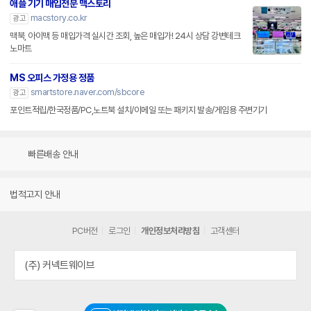
애플 기기 매입전문 맥스토리
macstory.co.kr
광고
맥북, 아이맥 등 매입가격 실시간 조회, 높은 매입가! 24시 상담 강변테크
노마트
MS 오피스 가정용 정품
smartstore.naver.com/sbcore
광고
포인트적립/한국정품/PC,노트북 설치/이메일 또는 패키지 발송/게임용 주변기기
빠른배송 안내
법적고지 안내
PC버전
로그인
개인정보처리방침
고객센터
(주) 커넥트웨이브