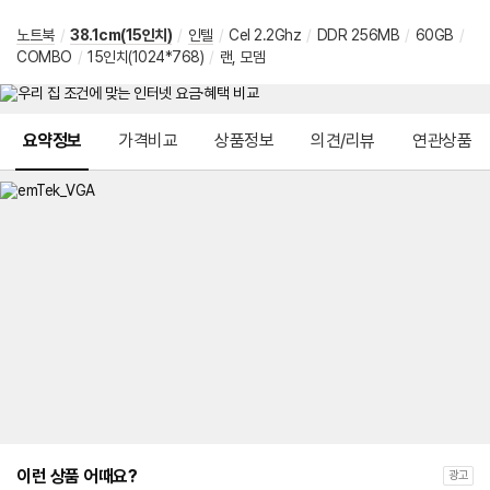
노트북
/
38.1cm(15인치)
/
인텔
/
Cel 2.2Ghz
/
DDR 256MB
/
60GB
/
COMBO
/
15인치(1024*768)
/
랜, 모뎀
메뉴 네비게이션
요약정보
가격비교
상품정보
의견/리뷰
연관상품
이런 상품 어때요?
광고