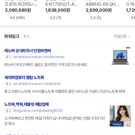
프로16 16Z95U-G
6 NT760VJT-A51
A8WHG-R9 QHD
O 16
S5WK
A
+
1-75
2,080,680
원
1,838,000
원
2,699,000
원
1,7
4.9
(589)
5.0
(11)
5.0
(5)
4.
파워링크
가입신청
광고
레노버 공식파트너 인컴씨앤씨
smartstore.naver.com/incomss
광고
레노버 아이디어패드 슬림3, 합리적인 가격으로 만나보세요
세이퍼컴퓨터 랩탑 노트북
smartstore.naver.com/bornit
광고
중고 브랜드노트북, 리사이클노트북 차별화된 클린 서비스로 가성비,가심비노트북 판매
노트북,맥북,태블릿 매입업체
blog.naver.com/paladog8030
광고
고가에 빠르고 편안한 매입! 저희가 삽니다!매입O,판매는 안합니다!/17년
된 회사