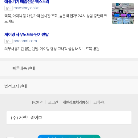
애플 기기 매입전문 맥스토리
macstory.co.kr
광고
맥북, 아이맥 등 매입가격 실시간 조회, 높은 매입가! 24시 상담 강변테크
노마트
게이밍 사무노트북 단기렌탈
pooomrt.com
광고
의무사용기간 없는 렌탈. 게이밍 영상 그래픽 삼성 MSI 노트북 병원
빠른배송 안내
법적고지 안내
PC버전
로그인
개인정보처리방침
고객센터
(주) 커넥트웨이브