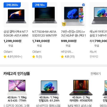
구매 260+
구매 10+
삼성 갤럭시북4 NT7
NT750XHW-A51A
76만+한컴+오피스+
레노버 아이디
50XGR-A51A WIN1
SSD512G WIN11FP
3년 AS/HP 옴니북3 1
슬림 3 14IPH1
1 FPP(버젼UP설치)
P(버젼UP설치) 삼성
6인치 사무용 대학생
Q005LKR 8
1,299,000
1,749,000
999,000
799,00
원
원
원
최저
업무용 학생용 사무용
전자 갤럭시북5 노트
저렴한 대학생 노트북
무료
무료
무료
무료
노트북 문스톤그레이
북
Ckfarm
Ckfarm
HP공식파트너 이텍컴퓨터
레노버
네이버
네이버
네이버
페이
페이
페이
리
리
리
4.91
(
999+
)
5
(
5
)
4.8
(
35
)
판매처2
별
별
별
뷰
뷰
뷰
점
점
점
수
수
수
카테고리 인기상품
전체보기
LG전자 2026 그램
삼성전자 갤럭시북
MSI 벡터 A16 HX
에이