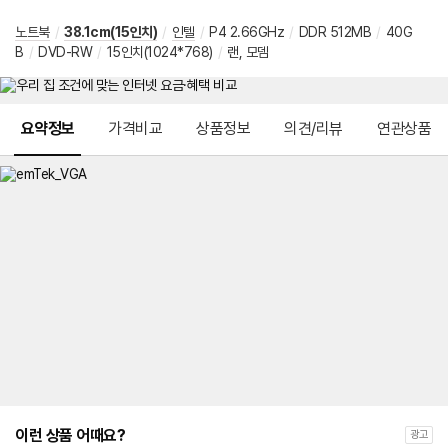
노트북
/
38.1cm(15인치)
/
인텔
/
P4 2.66GHz
/
DDR 512MB
/
40G
B
/
DVD-RW
/
15인치(1024*768)
/
랜, 모뎀
메뉴 네비게이션
요약정보
가격비교
상품정보
의견/리뷰
연관상품
이런 상품 어때요?
광고