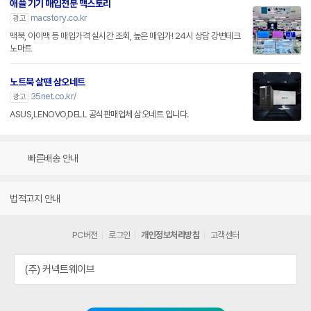
애플 기기 매입전문 맥스토리
macstory.co.kr
광고
맥북, 아이맥 등 매입가격 실시간 조회, 높은 매입가! 24시 상담 강변테크
노마트
노트북 살땐 삼오네트
35net.co.kr/
광고
ASUS,LENOVO,DELL 공식판매업체 삼오네트 입니다.
빠른배송 안내
법적고지 안내
PC버전
로그인
개인정보처리방침
고객센터
(주) 커넥트웨이브