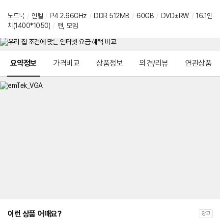
노트북
/
인텔
/
P4 2.66GHz
/
DDR 512MB
/
60GB
/
DVD±RW
/
16.1인
치(1400*1050)
/
랜, 모뎀
메뉴 네비게이션
요약정보
가격비교
상품정보
의견/리뷰
연관상품
이런 상품 어때요?
광고