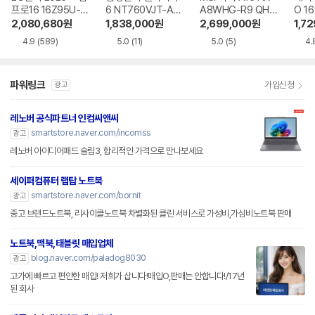
프로16 16Z95U-G
6 NT760VJT-A51
A8WHG-R9 QHD
O 16
S5WK
A
+
1-75
2,080,680
원
1,838,000
원
2,699,000
원
1,7
4.9
(589)
5.0
(11)
5.0
(5)
4.
파워링크
가입신청
광고
레노버 공식파트너 인컴씨앤씨
smartstore.naver.com/incomss
광고
레노버 아이디어패드 슬림3, 합리적인 가격으로 만나보세요
세이퍼컴퓨터 랩탑 노트북
smartstore.naver.com/bornit
광고
중고 브랜드노트북, 리사이클노트북 차별화된 클린 서비스로 가성비,가심비노트북 판매
노트북,맥북,태블릿 매입업체
blog.naver.com/paladog8030
광고
고가에 빠르고 편안한 매입! 저희가 삽니다!매입O,판매는 안합니다!/17년
된 회사