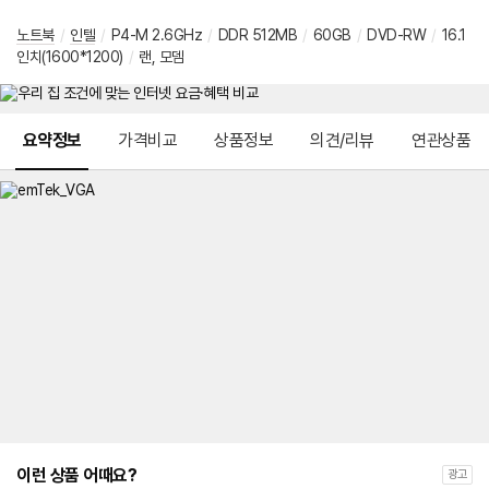
노트북
/
인텔
/
P4-M 2.6GHz
/
DDR 512MB
/
60GB
/
DVD-RW
/
16.1
인치(1600*1200)
/
랜, 모뎀
메뉴 네비게이션
요약정보
가격비교
상품정보
의견/리뷰
연관상품
이런 상품 어때요?
광고