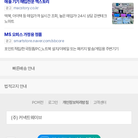
애플 기기 매입전문 맥스토리
macstory.co.kr
광고
맥북, 아이맥 등 매입가격 실시간 조회, 높은 매입가! 24시 상담 강변테크
노마트
MS 오피스 가정용 정품
smartstore.naver.com/sbcore
광고
포인트적립/한국정품/PC,노트북 설치/이메일 또는 패키지 발송/게임용 주변기기
빠른배송 안내
법적고지 안내
PC버전
로그인
개인정보처리방침
고객센터
(주) 커넥트웨이브