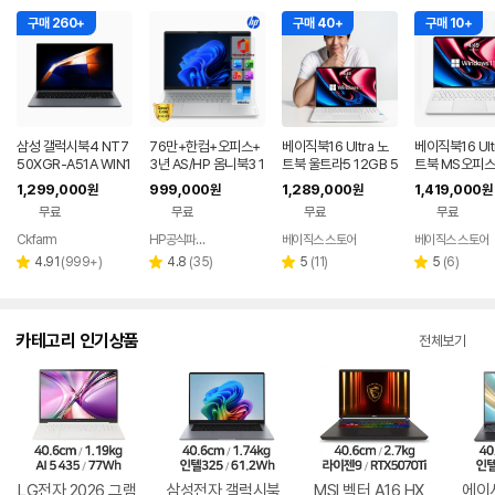
구매 260+
구매 40+
구매 10+
삼성 갤럭시북4 NT7
76만+한컴+오피스+
베이직북16 Ultra 노
베이직북16 Ult
50XGR-A51A WIN1
3년 AS/HP 옴니북3 1
트북 울트라5 12GB 5
트북 MS오피스
1 FPP(버젼UP설치)
6인치 사무용 대학생
12GB 윈도우11 사무
울트라5 사무용
1,299,000
999,000
1,289,000
1,419,000
원
원
원
원
업무용 학생용 사무용
저렴한 대학생 노트북
용 업무용 게이밍
용 게이밍
무료
무료
무료
무료
노트북 문스톤그레이
Ckfarm
HP공식파트너 이텍컴퓨터
베이직스 스토어
베이직스 스토어
네이버
네이버
페이
페이
리
리
리
리
4.91
(
999+
)
4.8
(
35
)
5
(
11
)
5
(
6
)
별
별
별
별
뷰
뷰
뷰
뷰
점
점
점
점
수
수
수
수
카테고리 인기상품
전체보기
LG전자 2026 그램
삼성전자 갤럭시북
MSI 벡터 A16 HX
에이