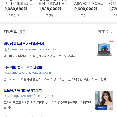
프로16 16Z95U-G
6 NT760VJT-A51
A8WHG-R9 QHD
O 16
S5WK
A
+
1-75
2,080,690
원
1,838,000
원
2,699,000
원
1,7
4.9
(586)
5.0
(11)
5.0
(5)
4.
파워링크
가입신청
광고
레노버 공식파트너 인컴씨앤씨
smartstore.naver.com/incomss
광고
레노버 아이디어패드 슬림3, 합리적인 가격으로 만나보세요
리사이클, 중고노트북 전문몰
smartstore.naver.com/bornit
광고
중고노트북의 차별화된 클린 서비스로 가성비,가심비 만족 다양한 브랜드 노트북 판매
노트북,맥북,태블릿 매입업체
blog.naver.com/paladog8030
광고
고가에 빠르고 편안한 매입! 저희가 삽니다!매입O,판매는 안합니다!/17년
된 회사