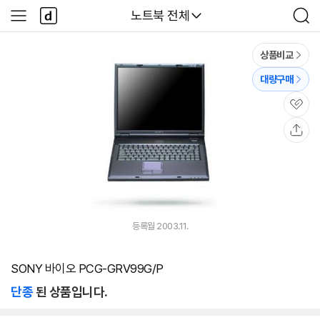
본문 바로가기
다
다나와
노트북 전체
사
검
나
이
색
와
드
메
메
상품비교
인
뉴
대량구매
관
심
공
유
등록월 2003.11.
SONY 바이오 PCG-GRV99G/P
단종
된 상품입니다.