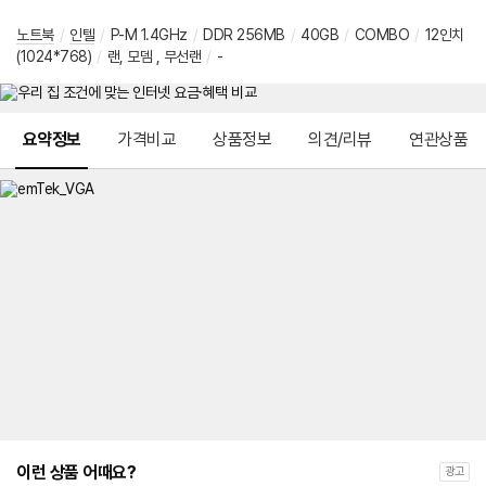
노트북
/
인텔
/
P-M 1.4GHz
/
DDR 256MB
/
40GB
/
COMBO
/
12인치
(1024*768)
/
랜, 모뎀 , 무선랜
/
-
메뉴 네비게이션
요약정보
가격비교
상품정보
의견/리뷰
연관상품
이런 상품 어때요?
광고