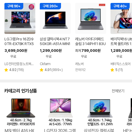
구매 90+
구매 260+
구매 40+
LG그램 Pro 16ZD9
삼성 갤럭시북4 NT7
레노버 아이디어패드
베이직북16 Ult
0TR-EX7BK RTX5
50XGR-A51A WIN1
슬림 3 14IPH11 83U
트북 울트라5 1
050 32GB 디자인 노
1 FPP(버젼UP설치)
Q005LKR 8GB
12GB 윈도우1
3,699,000
1,299,000
799,000
1,289,000
원
원
최저
원
원
트북
업무용 학생용 사무용
용 업무용 게이
무료
무료
무료
무료
노트북 문스톤그레이
LG전자인증점 노트북랜드
Ckfarm
레노버
베이직스 스토어
네이버
페이
리
리
리
4.92
(
116
)
4.91
(
999+
)
판매처2
5
(
11
)
별
별
별
뷰
뷰
뷰
점
점
점
수
수
수
카테고리 인기상품
전체보기
MSI 벡터 A16 HX
LG전자 2026 그램
삼성전자 갤럭시북
HP 