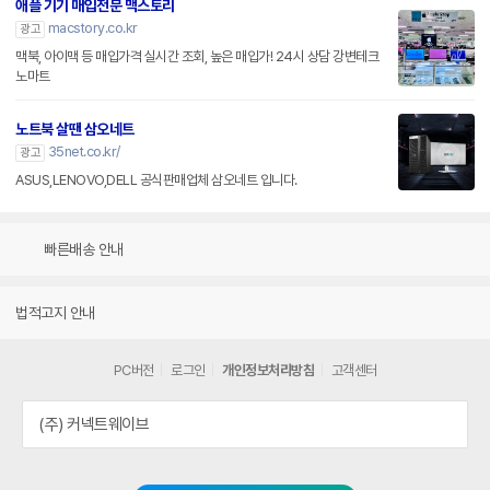
애플 기기 매입전문 맥스토리
macstory.co.kr
광고
맥북, 아이맥 등 매입가격 실시간 조회, 높은 매입가! 24시 상담 강변테크
노마트
노트북 살땐 삼오네트
35net.co.kr/
광고
ASUS,LENOVO,DELL 공식판매업체 삼오네트 입니다.
빠른배송 안내
법적고지 안내
PC버전
로그인
개인정보처리방침
고객센터
(주) 커넥트웨이브