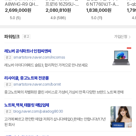
A8WHG-R9 QHD
프로16 16Z95U-G
6 NT760VJT-A51
5-g
+
S5WK
A
2,699,000
원
2,080,810
원
1,838,000
원
1,7
5.0
(5)
4.9
(586)
5.0
(11)
4.
파워링크
가입신청
광고
레노버 공식파트너 인컴씨앤씨
smartstore.naver.com/incomss
광고
레노버 아이디어패드 슬림3, 합리적인 가격으로 만나보세요
리사이클, 중고노트북 전문몰
smartstore.naver.com/bornit
광고
중고노트북의 차별화된 클린 서비스로 가성비,가심비 만족 다양한 브랜드 노트북 판매
노트북,맥북,태블릿 매입업체
blog.naver.com/paladog8030
광고
고가에 빠르고 편안한 매입! 저희가 삽니다!매입O,판매는 안합니다!/17년
된 회사