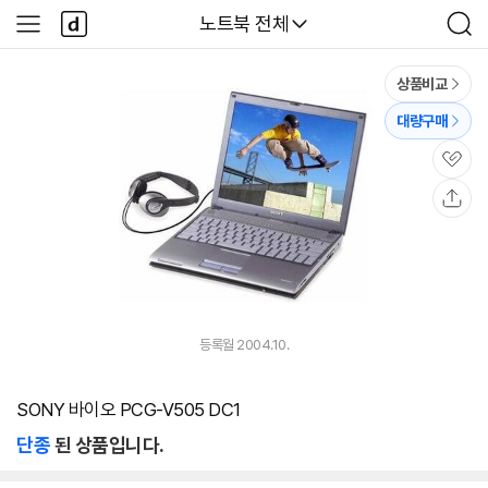
본문 바로가기
다
다나와
노트북 전체
사
검
나
이
색
와
드
메
메
상품비교
인
뉴
대량구매
관
심
공
유
등록월 2004.10.
SONY 바이오 PCG-V505 DC1
단종
된 상품입니다.