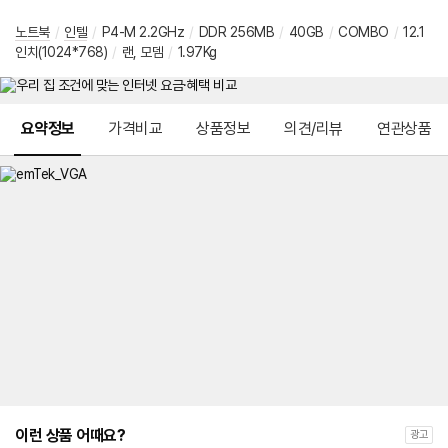
노트북
/
인텔
/
P4-M 2.2GHz
/
DDR 256MB
/
40GB
/
COMBO
/
12.1
인치(1024*768)
/
랜, 모뎀
/
1.97Kg
메뉴 네비게이션
요약정보
가격비교
상품정보
의견/리뷰
연관상품
이런 상품 어때요?
광고