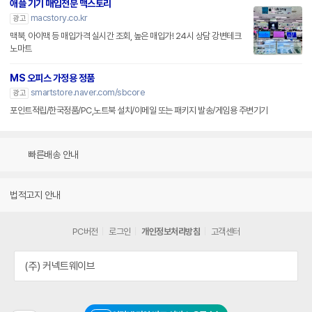
애플 기기 매입전문 맥스토리
macstory.co.kr
광고
맥북, 아이맥 등 매입가격 실시간 조회, 높은 매입가! 24시 상담 강변테크
노마트
MS 오피스 가정용 정품
smartstore.naver.com/sbcore
광고
포인트적립/한국정품/PC,노트북 설치/이메일 또는 패키지 발송/게임용 주변기기
빠른배송 안내
법적고지 안내
PC버전
로그인
개인정보처리방침
고객센터
(주) 커넥트웨이브