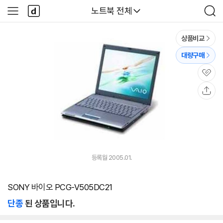
본문 바로가기
다
다나와
노트북 전체
사
검
나
이
색
와
드
메
메
상품비교
인
뉴
대량구매
관
심
공
유
등록월 2005.01.
SONY 바이오 PCG-V505DC21
단종
된 상품입니다.