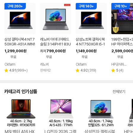
구매 260+
구매 140+
구매 10+
삼성 갤럭시북4 NT7
레노버 아이디어패드
삼성노트북 갤럭시북
199만+한컴+3
50XGR-A51A WIN1
슬림 3 14IPH11 83U
4 NT750XGR i5-1
HP 하이퍼엑스 
1 FPP(버젼UP설치)
Q005LKR 8GB
3세대 16G 256G 사
6 AI7 450 R
1,299,000
799,000
1,149,000
2,599,000
원
최저
원
원
업무용 학생용 사무용
무용 업무용 학생용 가
0 게이밍 노트
무료
무료
무료
무료
노트북 문스톤그레이
성비 노트북
Ckfarm
레노버
Ckfarm
HP공식파트너 이텍컴퓨터
네이버
네이버
페이
페이
리
리
리
4.91
(
999+
)
판매처2
4.92
(
319
)
5
(
4
)
별
별
별
뷰
뷰
뷰
점
점
점
수
수
수
카테고리 인기상품
전체보기
MSI 벡터 A16 HX
LG전자 2026 그램
삼성전자 갤럭시북
HP 