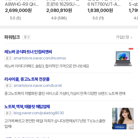
A8WHG-R9 QHD
프로16 16Z95U-G
6 NT760VJT-A51
5-g
+
S5WK
A
2,699,000
원
2,080,810
원
1,838,000
원
1,7
5.0
(5)
4.9
(586)
5.0
(11)
4.
파워링크
가입신청
광고
레노버 공식파트너 인컴씨앤씨
smartstore.naver.com/incomss
광고
레노버 아이디어패드 슬림3, 합리적인 가격으로 만나보세요
리사이클, 중고노트북 전문몰
smartstore.naver.com/bornit
광고
중고노트북의 차별화된 클린 서비스로 가성비,가심비 만족 다양한 브랜드 노트북 판매
노트북,맥북,태블릿 매입업체
blog.naver.com/paladog8030
광고
고가에 빠르고 편안한 매입! 저희가 삽니다!/판매X/17년된 TV,뉴스출현
업체!