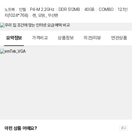
노트북
/
인텔
/
P4-M 2.2GHz
/
DDR 512MB
/
40GB
/
COMBO
/
12.1인
치(1024*768)
/
랜, 모뎀 , 무선랜
메뉴 네비게이션
요약정보
가격비교
상품정보
의견/리뷰
연관상품
이런 상품 어때요?
광고