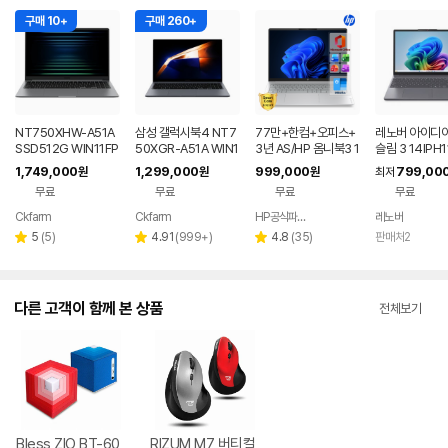
구매 10+
구매 260+
NT750XHW-A51A
삼성 갤럭시북4 NT7
77만+한컴+오피스+
레노버 아이디
SSD512G WIN11FP
50XGR-A51A WIN1
3년 AS/HP 옴니북3 1
슬림 3 14IPH1
P(버젼UP설치) 삼성
1 FPP(버젼UP설치)
6인치 사무용 대학생
Q005LKR 8
1,749,000
1,299,000
999,000
799,00
원
원
원
최저
전자 갤럭시북5 노트
업무용 학생용 사무용
저렴한 대학생 노트북
무료
무료
무료
무료
북
노트북 문스톤그레이
Ckfarm
Ckfarm
HP공식파트너 이텍컴퓨터
레노버
네이버
네이버
네이버
페이
페이
페이
리
리
리
5
(
5
)
4.91
(
999+
)
4.8
(
35
)
판매처2
별
별
별
뷰
뷰
뷰
점
점
점
수
수
수
다른 고객이 함께 본 상품
전체보기
Bless ZIO BT-60
RIZUM M7 버티컬