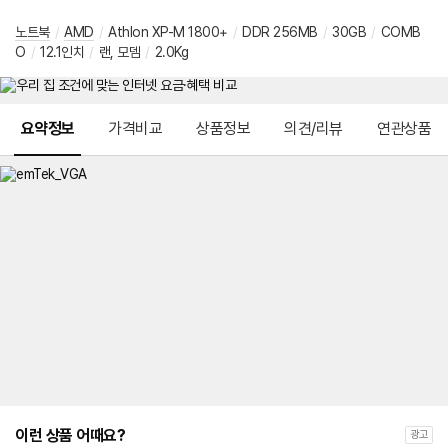
노트북
/
AMD
/
Athlon XP-M 1800+
/
DDR 256MB
/
30GB
/
COMB
O
/
12.1인치
/
랜, 모뎀
/
2.0Kg
메뉴 네비게이션
요약정보
가격비교
상품정보
의견/리뷰
연관상품
이런 상품 어때요?
광고