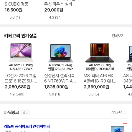
S CUBIC 정품
무선 마우스 실버
18,500
원
29,000
원
5.0
(4)
4.3
(34)
카테고리 인기상품
전체보기
LG전자 2026 그램
삼성전자 갤럭시북
MSI 벡터 A16 HX
ASU
프로16 16Z95U-G
6 NT760VJT-A51
A8WHG-R9 QHD
340
S5WK
A
+
9W
2,080,680
원
1,838,000
원
2,699,000
원
1,4
4.9
(589)
5.0
(11)
5.0
(5)
4.
파워링크
가입신청
광고
레노버 공식파트너 인컴씨앤씨