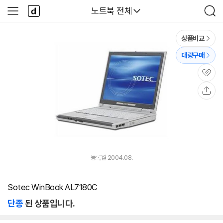
본문 바로가기
다
다나와
노트북 전체
사
검
나
이
색
와
드
메
메
상품비교
인
뉴
대량구매
관
심
공
유
등록월 2004.08.
Sotec WinBook AL7180C
단종
된 상품입니다.