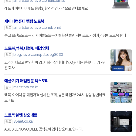
smartstore.naver.com/incomss
광고
레노버 아이디어패드 슬림3, 합리적인 가격으로 만나보세요
세이퍼컴퓨터 랩탑 노트북
smartstore.naver.com/bornit
광고
중고 브랜드노트북, 리사이클노트북 차별화된 클린 서비스로 가성비,가심비노트북 판매
노트북,맥북,태블릿 매입업체
blog.naver.com/paladog8030
광고
고가에 빠르고 편안한 매입! 저희가 삽니다!매입O,판매는 안합니다!/17년
된 회사
애플 기기 매입전문 맥스토리
macstory.co.kr
광고
맥북, 아이맥 등 매입가격 실시간 조회, 높은 매입가! 24시 상담 강변테크
노마트
노트북 살땐 삼오네트
35net.co.kr/
광고
ASUS,LENOVO,DELL 공식판매업체 삼오네트 입니다.