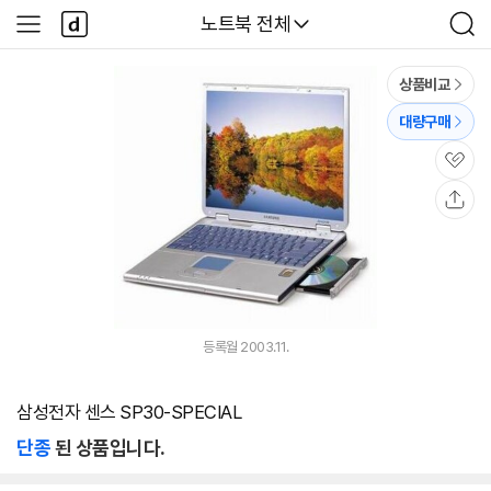
본문 바로가기
다
다나와
노트북 전체
사
검
나
이
색
와
드
메
메
상품비교
인
뉴
대량구매
관
심
공
유
등록월 2003.11.
삼성전자 센스 SP30-SPECIAL
단종
된 상품입니다.