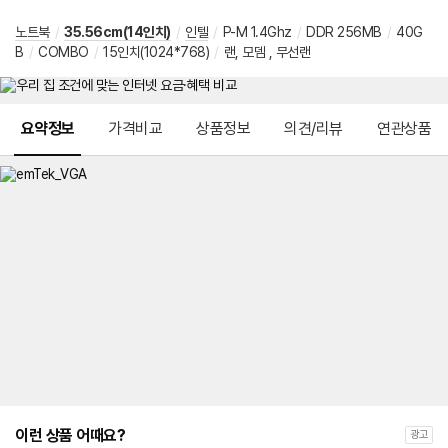
노트북
/
35.56cm(14인치)
/
인텔
/
P-M 1.4Ghz
/
DDR 256MB
/
40G
B
/
COMBO
/
15인치(1024*768)
/
랜, 모뎀 , 무선랜
메뉴 네비게이션
요약정보
가격비교
상품정보
의견/리뷰
연관상품
이런 상품 어때요?
광고