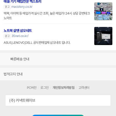
애플 기기 매입전문 맥스토리
macstory.co.kr
광고
맥북, 아이맥 등 매입가격 실시간 조회, 높은 매입가! 24시 상담 강변테크
노마트
노트북 살땐 삼오네트
35net.co.kr/
광고
ASUS,LENOVO,DELL 공식판매업체 삼오네트 입니다.
빠른배송 안내
법적고지 안내
PC버전
로그인
개인정보처리방침
고객센터
(주) 커넥트웨이브