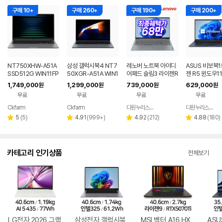
구매 10+
구매 260+
구매 190+
구매 200+
NT750XHW-A51A
삼성 갤럭시북4 NT7
레노버 노트북 아이디
ASUS 비보북1
SSD512G WIN11FP
50XGR-A51A WIN1
어패드 슬림3 라이젠R
젠 R5 윈도우1
P(버젼UP설치) 삼성
1 FPP(버젼UP설치)
5 8GB 256GB 윈도
근무 싼 노트북
1,749,000
1,299,000
739,000
629,000
원
원
원
원
전자 갤럭시북5 노트
업무용 학생용 사무용
우11
무료
무료
무료
무료
북
노트북 문스톤그레이
Ckfarm
Ckfarm
다원누리스토어
다원누리스토어
네이버
네이버
네이버
페이
페이
페이
리
리
리
리
5
(
5
)
4.91
(
999+
)
4.92
(
212
)
4.88
(
180
)
별
별
별
별
뷰
뷰
뷰
뷰
점
점
점
점
수
수
수
수
카테고리 인기상품
전체보기
LG전자 2026 그램
삼성전자 갤럭시북
MSI 벡터 A16 HX
ASU