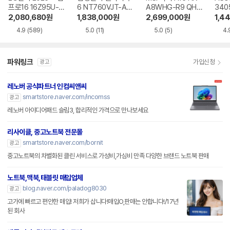
프로16 16Z95U-G
6 NT760VJT-A51
A8WHG-R9 QHD
340
S5WK
A
+
9W
2,080,680
원
1,838,000
원
2,699,000
원
1,4
4.9
(589)
5.0
(11)
5.0
(5)
4.
파워링크
가입신청
광고
레노버 공식파트너 인컴씨앤씨
smartstore.naver.com/incomss
광고
레노버 아이디어패드 슬림3, 합리적인 가격으로 만나보세요
리사이클, 중고노트북 전문몰
smartstore.naver.com/bornit
광고
중고노트북의 차별화된 클린 서비스로 가성비,가심비 만족 다양한 브랜드 노트북 판매
노트북,맥북,태블릿 매입업체
blog.naver.com/paladog8030
광고
고가에 빠르고 편안한 매입! 저희가 삽니다!매입O,판매는 안합니다!/17년
된 회사