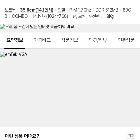
노트북
/
35.8cm(14.1인치)
/
인텔
/
P-M 1.7Ghz
/
DDR 512MB
/
80G
B
/
COMBO
/
14.1인치(1024*768)
/
랜, 모뎀 , 무선랜
/
1.8Kg
메뉴 네비게이션
요약정보
가격비교
상품정보
의견/리뷰
연관상품
이런 상품 어때요?
광고