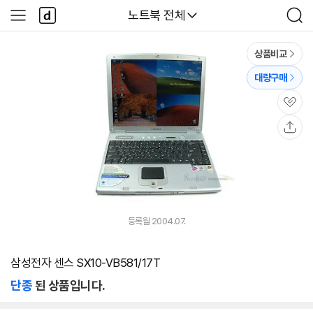
본문 바로가기
다
다나와
노트북 전체
사
검
나
이
색
와
드
메
메
상품비교
인
뉴
대량구매
관
심
공
유
등록월 2004.07.
삼성전자 센스 SX10-VB581/17T
단종
된 상품입니다.