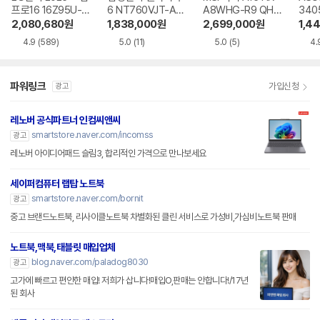
프로16 16Z95U-G
6 NT760VJT-A51
A8WHG-R9 QHD
340
S5WK
A
+
9W
2,080,680
원
1,838,000
원
2,699,000
원
1,4
4.9
(589)
5.0
(11)
5.0
(5)
4.
파워링크
가입신청
광고
레노버 공식파트너 인컴씨앤씨
smartstore.naver.com/incomss
광고
레노버 아이디어패드 슬림3, 합리적인 가격으로 만나보세요
세이퍼컴퓨터 랩탑 노트북
smartstore.naver.com/bornit
광고
중고 브랜드노트북, 리사이클노트북 차별화된 클린 서비스로 가성비,가심비노트북 판매
노트북,맥북,태블릿 매입업체
blog.naver.com/paladog8030
광고
고가에 빠르고 편안한 매입! 저희가 삽니다!매입O,판매는 안합니다!/17년
된 회사