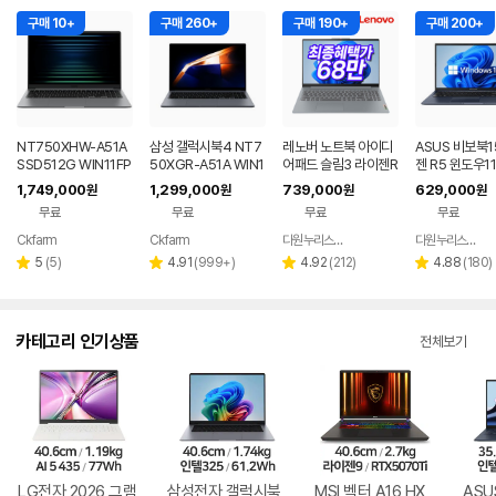
구매 10+
구매 260+
구매 190+
구매 200+
NT750XHW-A51A
삼성 갤럭시북4 NT7
레노버 노트북 아이디
ASUS 비보북1
SSD512G WIN11FP
50XGR-A51A WIN1
어패드 슬림3 라이젠R
젠 R5 윈도우1
P(버젼UP설치) 삼성
1 FPP(버젼UP설치)
5 8GB 256GB 윈도
근무 싼 노트북
1,749,000
1,299,000
739,000
629,000
원
원
원
원
전자 갤럭시북5 노트
업무용 학생용 사무용
우11
무료
무료
무료
무료
북
노트북 문스톤그레이
Ckfarm
Ckfarm
다원누리스토어
다원누리스토어
네이버
네이버
네이버
페이
페이
페이
리
리
리
리
5
(
5
)
4.91
(
999+
)
4.92
(
212
)
4.88
(
180
)
별
별
별
별
뷰
뷰
뷰
뷰
점
점
점
점
수
수
수
수
카테고리 인기상품
전체보기
LG전자 2026 그램
삼성전자 갤럭시북
MSI 벡터 A16 HX
ASU