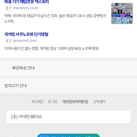
애플 기기 매입전문 맥스토리
macstory.co.kr
광고
맥북, 아이맥 등 매입가격 실시간 조회, 높은 매입가! 24시 상담 강변테크
노마트
게이밍 사무노트북 단기렌탈
pooomrt.com
광고
의무사용기간 없는 렌탈. 게이밍 영상 그래픽 삼성 MSI 노트북 병원
빠른배송 안내
법적고지 안내
PC버전
로그인
개인정보처리방침
고객센터
(주) 커넥트웨이브