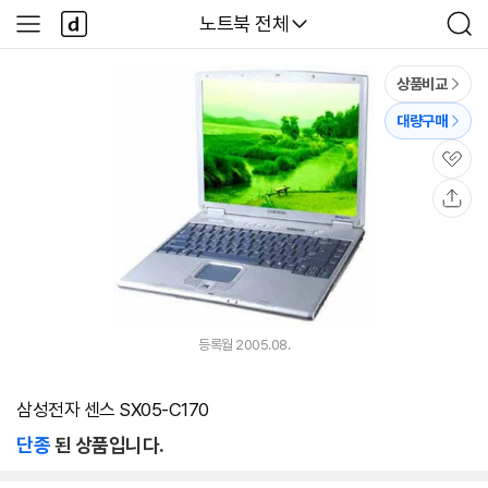
본문 바로가기
다
다나와
노트북 전체
사
검
나
이
색
와
드
메
메
상품비교
인
뉴
대량구매
관
심
공
유
등록월 2005.08.
삼성전자 센스 SX05-C170
단종
된 상품입니다.