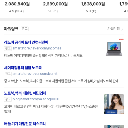
S5WK
+
A
2,080,840
원
2,699,000
원
1,838,000
원
1,7
4.9
(584)
5.0
(5)
5.0
(11)
4.
파워링크
가입신청
광고
레노버 공식파트너 인컴씨앤씨
smartstore.naver.com/incomss
광고
레노버 아이디어패드 슬림3, 합리적인 가격으로 만나보세요
세이퍼컴퓨터 랩탑 노트북
smartstore.naver.com/bornit
광고
중고 브랜드노트북, 리사이클노트북 차별화된 클린 서비스로 가성비,가심비노트북 판매
노트북,맥북,태블릿 매입업체
blog.naver.com/paladog8030
광고
고가에 빠르고 편안한 매입! 저희가 삽니다!/판매X/17년된 TV,뉴스출현
업체!
애플 기기 매입전문 맥스토리