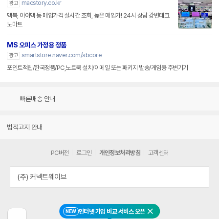
macstory.co.kr
광고
맥북, 아이맥 등 매입가격 실시간 조회, 높은 매입가! 24시 상담 강변테크
노마트
MS 오피스 가정용 정품
smartstore.naver.com/sbcore
광고
포인트적립/한국정품/PC,노트북 설치/이메일 또는 패키지 발송/게임용 주변기기
빠른배송 안내
법적고지 안내
PC버전
로그인
개인정보처리방침
고객센터
(주) 커넥트웨이브
인터넷 가입 비교 서비스 오픈
NEW
닫기