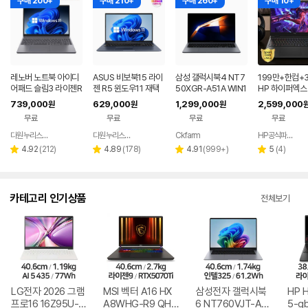
구매 200+
구매 210+
구매 260+
구매 10+
레노버 노트북 아이디
ASUS 비보북15 라이
삼성 갤럭시북4 NT7
199만+한컴+3
어패드 슬림3 라이젠R
젠 R5 윈도우11 재택
50XGR-A51A WIN1
HP 하이퍼엑스 
5 8GB 256GB 윈도
근무 싼 노트북
1 FPP(버젼UP설치)
6 AI7 450 R
739,000
629,000
1,299,000
2,599,000
원
원
원
우11
업무용 학생용 사무용
0 게이밍 노트
무료
무료
무료
무료
노트북 문스톤그레이
다원누리스토어
다원누리스토어
Ckfarm
HP공식파트너 이텍컴퓨터
네이버
네이버
네이버
페이
페이
페이
리
리
리
리
4.92
(
212
)
4.89
(
178
)
4.91
(
999+
)
5
(
4
)
별
별
별
별
뷰
뷰
뷰
뷰
점
점
점
점
수
수
수
수
카테고리 인기상품
전체보기
LG전자 2026 그램
MSI 벡터 A16 HX
삼성전자 갤럭시북
HP 
프로16 16Z95U-G
A8WHG-R9 QHD
6 NT760VJT-A51
5-g