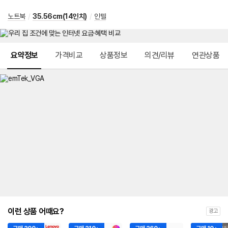
노트북
/
35.56cm(14인치)
/
인텔
메뉴 네비게이션
요약정보
가격비교
상품정보
의견/리뷰
연관상품
이런 상품 어때요?
광고