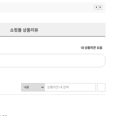
이
다
전
음
보
보
기
기
쇼핑몰 상품리뷰
내 상품의견 모음