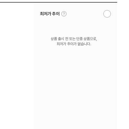
툴
최저가 추이
알
팁
림
보
받
기
기
상품 출시 전 또는 단종 상품으로,
최저가 추이가 없습니다.