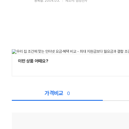
등록월: 2004.03.
제조사: 삼성전자
이런 상품 어때요?
가격비교
0
가
격
비
교