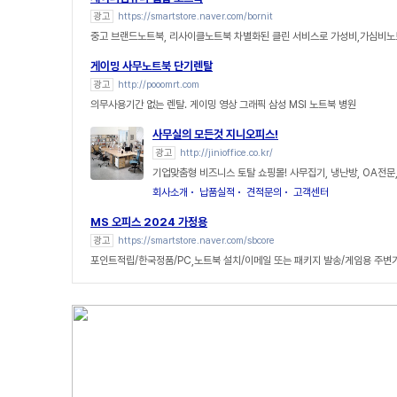
광고
https://smartstore.naver.com/bornit
중고 브랜드노트북, 리사이클노트북 차별화된 클린 서비스로 가성비,가심비노
게이밍 사무노트북 단기렌탈
광고
http://pooomrt.com
의무사용기간 없는 렌탈. 게이밍 영상 그래픽 삼성 MSI 노트북 병원
사무실의 모든것 지니오피스!
광고
http://jinioffice.co.kr/
기업맞춤형 비즈니스 토탈 쇼핑몰! 사무집기, 냉난방, OA전문
회사소개
납품실적
견적문의
고객센터
MS 오피스 2024 가정용
광고
https://smartstore.naver.com/sbcore
포인트적립/한국정품/PC,노트북 설치/이메일 또는 패키지 발송/게임용 주변