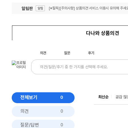
알림판
[※필독][주의사항] 상품의견 서비스 이용시 유의해 주세요
알림
잦은 오류, PC속도 잡자! PC안정화 위해 이건 꼭!
알림
다나와 상품의견
의견
질문
후기
전체보기
최신순
공감 많
0
의견
0
질문/답변
0