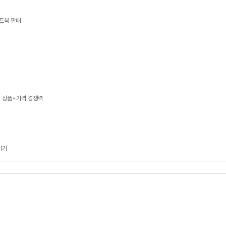
트북 판매
, 상품+가격 경쟁력
기기