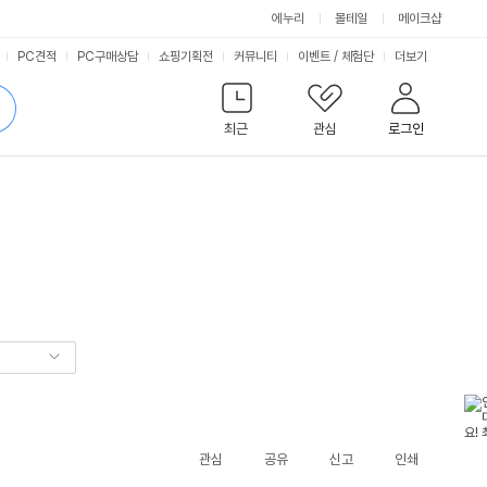
에누리
몰테일
메이크샵
서
PC견적
PC구매상담
쇼핑기획전
커뮤니티
이벤트
/
체험단
더보기
비
검
색
최근
관심
로그인
스
관심
공유
신고
인쇄