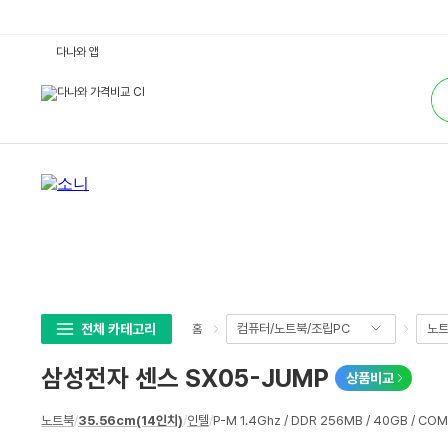
삼
다나와 앱
성
전
통
자
합
센
검
스
색
S
X
0
5
-
J
U
M
P
:
다
나
와
가
격
전체 카테고리
컴퓨터/노트북/조립PC
노
홈
비
교
삼성전자 센스 SX05-JUMP
상품비교
상
노트북
/
35.56cm(14인치)
/
인텔
/
P-M 1.4Ghz / DDR 256MB / 40GB / CO
세
스