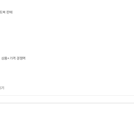
트북 판매
, 상품+가격 경쟁력
기기