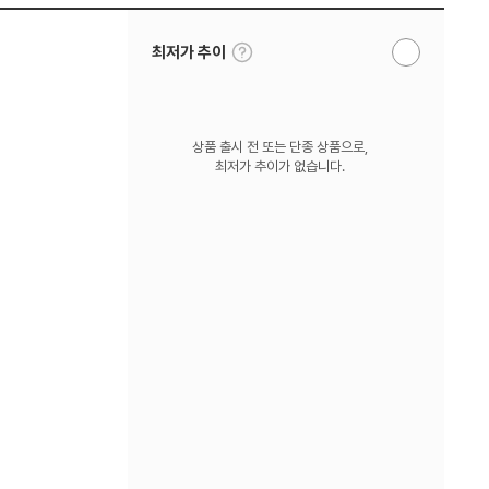
툴
최저가 추이
알
팁
림
보
받
기
기
상품 출시 전 또는 단종 상품으로,
최저가 추이가 없습니다.