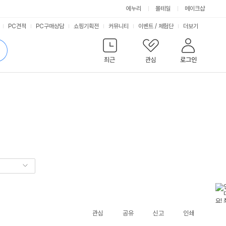
에누리
몰테일
메이크샵
서
PC견적
PC구매상담
쇼핑기획전
커뮤니티
이벤트
/
체험단
더보기
비
검
색
최근
관심
로그인
스
관심
공유
신고
인쇄