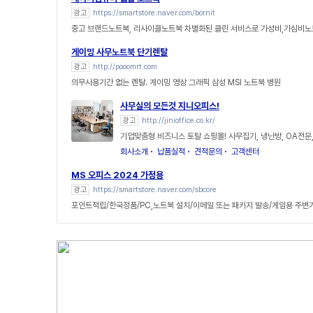
광고
https://smartstore.naver.com/bornit
중고 브랜드노트북, 리사이클노트북 차별화된 클린 서비스로 가성비,가심비노
게이밍 사무노트북 단기렌탈
광고
http://pooomrt.com
의무사용기간 없는 렌탈. 게이밍 영상 그래픽 삼성 MSI 노트북 병원
사무실의 모든것 지니오피스!
광고
http://jinioffice.co.kr/
기업맞춤형 비즈니스 토탈 쇼핑몰! 사무집기, 냉난방, OA전문
회사소개
납품실적
견적문의
고객센터
MS 오피스 2024 가정용
광고
https://smartstore.naver.com/sbcore
포인트적립/한국정품/PC,노트북 설치/이메일 또는 패키지 발송/게임용 주변