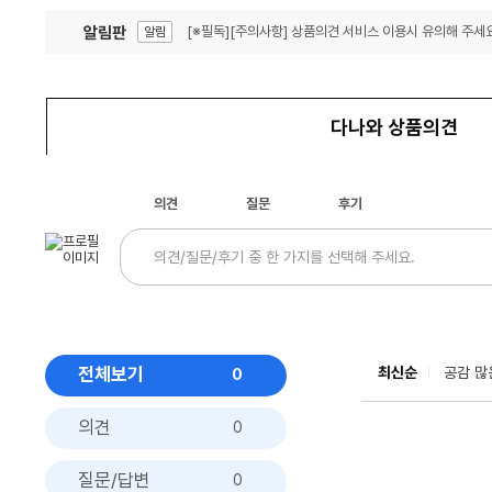
알림판
[※필독][주의사항] 상품의견 서비스 이용시 유의해 주세요
알림
잦은 오류, PC속도 잡자! PC안정화 위해 이건 꼭!
알림
다나와 상품의견
의견
질문
후기
전체보기
최신순
공감 많
0
의견
0
질문/답변
0