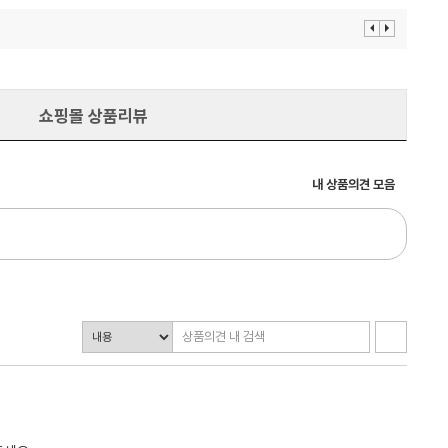
이
다
전
음
보
보
기
기
쇼핑몰 상품리뷰
내 상품의견 모음