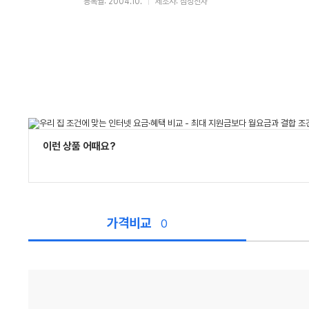
등록월: 2004.10.
제조사: 삼성전자
이런 상품 어때요?
가격비교
0
가
격
비
교