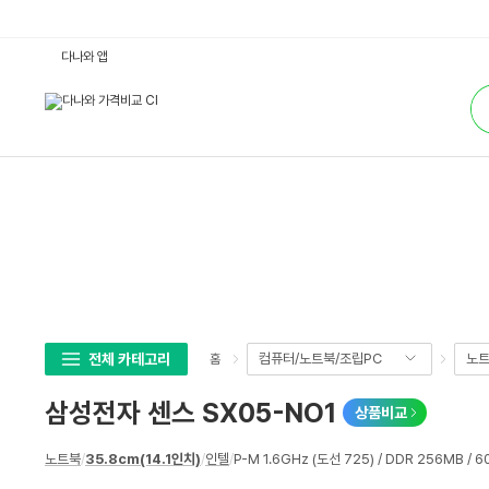
삼
다나와 앱
성
전
통
자
합
센
검
스
색
S
X
0
5
-
N
O
1
:
다
나
와
가
격
비
전체 카테고리
컴퓨터/노트북/조립PC
노
홈
교
삼성전자 센스 SX05-NO1
상품비교
상
노트북
/
35.8cm(14.1인치)
/
인텔
/
P-M 1.6GHz (도선 725) / DDR 256MB / 6
세
스