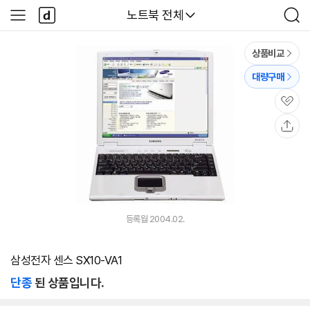
본문 바로가기
다
다나와
노트북 전체
사
검
나
이
색
와
드
메
메
상품비교
인
뉴
대량구매
관
심
공
유
등록월 2004.02.
삼성전자 센스 SX10-VA1
단종
된 상품입니다.