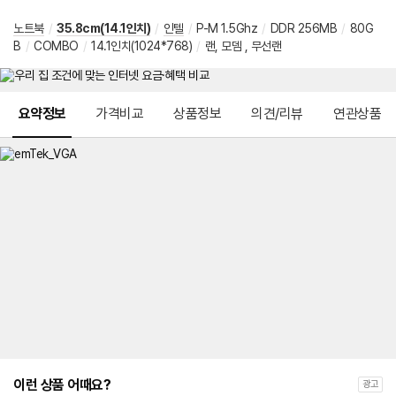
노트북
/
35.8cm(14.1인치)
/
인텔
/
P-M 1.5Ghz
/
DDR 256MB
/
80G
B
/
COMBO
/
14.1인치(1024*768)
/
랜, 모뎀 , 무선랜
메뉴 네비게이션
요약정보
가격비교
상품정보
의견/리뷰
연관상품
이런 상품 어때요?
광고