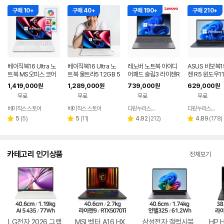
구매 10+
구매 40+
구매 190+
구매 210+
베이직북16 Ultra 노
베이직북16 Ultra 노
레노버 노트북 아이디
ASUS 비보북1
트북 MS오피스 코어
트북 울트라5 12GB 5
어패드 슬림3 라이젠R
젠 R5 윈도우1
울트라5 사무용 업무
12GB 윈도우11 사무
5 8GB 256GB 윈도
근무 싼 노트북
1,419,000
1,289,000
739,000
629,000
원
원
원
원
용 게이밍
용 업무용 게이밍
우11
무료
무료
무료
무료
베이직스 스토어
베이직스 스토어
다원누리스토어
다원누리스토어
네이버
페이
리
리
리
리
5
(
5
)
5
(
11
)
4.92
(
212
)
4.89
(
178
)
별
별
별
별
뷰
뷰
뷰
뷰
점
점
점
점
수
수
수
수
카테고리 인기상품
전체보기
LG전자 2026 그램
MSI 벡터 A16 HX
삼성전자 갤럭시북
HP 