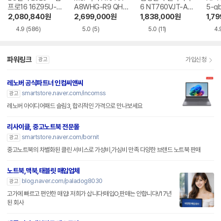
프로16 16Z95U-G
A8WHG-R9 QHD
6 NT760VJT-A51
5-g
S5WK
+
A
2,080,840
원
2,699,000
원
1,838,000
원
1,7
4.9
(586)
5.0
(5)
5.0
(11)
4.
파워링크
가입신청
광고
레노버 공식파트너 인컴씨앤씨
smartstore.naver.com/incomss
광고
레노버 아이디어패드 슬림3, 합리적인 가격으로 만나보세요
리사이클, 중고노트북 전문몰
smartstore.naver.com/bornit
광고
중고노트북의 차별화된 클린 서비스로 가성비,가심비 만족 다양한 브랜드 노트북 판매
노트북,맥북,태블릿 매입업체
blog.naver.com/paladog8030
광고
고가에 빠르고 편안한 매입! 저희가 삽니다!매입O,판매는 안합니다!/17년
된 회사