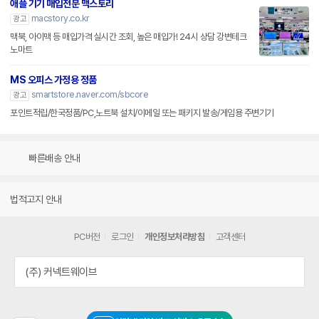
애플 기기 매입전문 맥스토리
macstory.co.kr
광고
맥북, 아이맥 등 매입가격 실시간 조회, 높은 매입가! 24시 상담 강변테크
노마트
MS 오피스 가정용 정품
smartstore.naver.com/sbcore
광고
포인트적립/한국정품/PC,노트북 설치/이메일 또는 패키지 발송/게임용 주변기기
빠른배송 안내
법적고지 안내
PC버전
로그인
개인정보처리방침
고객센터
(주) 커넥트웨이브