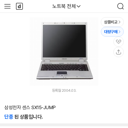
본문 바로가기
다
다나와
노트북 전체
사
검
나
이
색
와
드
메
메
상품비교
인
뉴
대량구매
관
심
공
유
등록월 2004.03.
삼성전자 센스 SX15-JUMP
단종
된 상품입니다.