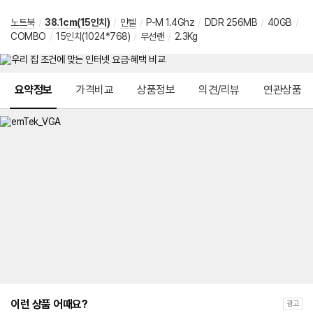
노트북
/
38.1cm(15인치)
/
인텔
/
P-M 1.4Ghz
/
DDR 256MB
/
40GB
/
COMBO
/
15인치(1024*768)
/
무선랜
/
2.3Kg
메뉴 네비게이션
요약정보
가격비교
상품정보
의견/리뷰
연관상품
이런 상품 어때요?
광고