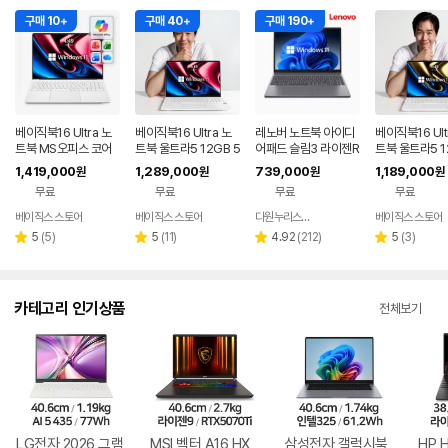
구매 10+
구매 40+
구매 190+
베이직북16 Ultra 노
베이직북16 Ultra 노
레노버 노트북 아이디
베이직북16 Ult
트북 MS오피스 코어
트북 울트라5 12GB 5
어패드 슬림3 라이젠R
트북 울트라5 1
울트라5 사무용 업무
12GB 윈도우11 사무
5 8GB 256GB 윈도
56GB 윈도우1
1,419,000
1,289,000
739,000
1,189,000
원
원
원
원
용 게이밍
용 업무용 게이밍
우11
용 업무용 게이
무료
무료
무료
무료
베이직스 스토어
베이직스 스토어
다원누리스토어
베이직스 스토어
네이버
페이
리
리
리
리
5
(
5
)
5
(
11
)
4.92
(
212
)
5
(
3
)
별
별
별
별
뷰
뷰
뷰
뷰
점
점
점
점
수
수
수
수
카테고리 인기상품
전체보기
LG전자 2026 그램
MSI 벡터 A16 HX
삼성전자 갤럭시북
HP 