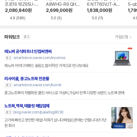
프로16 16Z95U-G
A8WHG-R9 QHD
6 NT760VJT-A51
5-g
S5WK
+
A
2,080,840
원
2,699,000
원
1,838,000
원
1,7
4.9
(586)
5.0
(5)
5.0
(11)
4.
파워링크
가입신청
광고
레노버 공식파트너 인컴씨앤씨
smartstore.naver.com/incomss
광고
레노버 아이디어패드 슬림3, 합리적인 가격으로 만나보세요
리사이클, 중고노트북 전문몰
smartstore.naver.com/bornit
광고
중고노트북의 차별화된 클린 서비스로 가성비,가심비 만족 다양한 브랜드 노트북 판매
노트북,맥북,태블릿 매입업체
blog.naver.com/paladog8030
광고
고가에 빠르고 편안한 매입! 저희가 삽니다!매입O,판매는 안합니다!/17년
된 회사