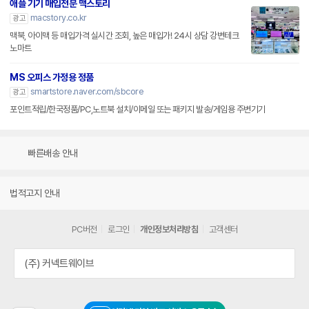
애플 기기 매입전문 맥스토리
macstory.co.kr
광고
맥북, 아이맥 등 매입가격 실시간 조회, 높은 매입가! 24시 상담 강변테크
노마트
MS 오피스 가정용 정품
smartstore.naver.com/sbcore
광고
포인트적립/한국정품/PC,노트북 설치/이메일 또는 패키지 발송/게임용 주변기기
빠른배송 안내
법적고지 안내
PC버전
로그인
개인정보처리방침
고객센터
(주) 커넥트웨이브