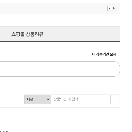
이
다
전
음
보
보
기
기
쇼핑몰 상품리뷰
내 상품의견 모음