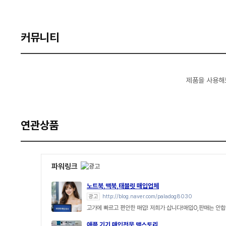
커뮤니티
제품을 사용해
연관상품
파워링크
노트북,맥북,태블릿 매입업체
광고
http://blog.naver.com/paladog8030
고가에 빠르고 편안한 매입! 저희가 삽니다!매입O,판매는 안합
애플 기기 매입전문 맥스토리