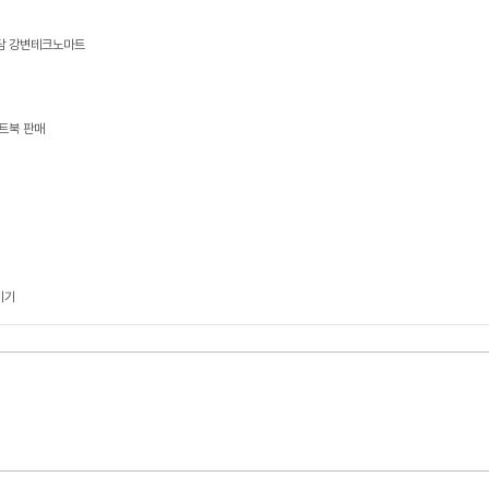
상담 강변테크노마트
트북 판매
기기