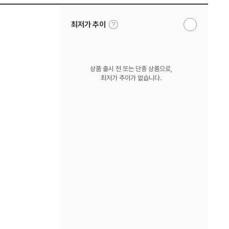
툴
최저가 추이
알
팁
림
보
받
기
기
상품 출시 전 또는 단종 상품으로,
최저가 추이가 없습니다.