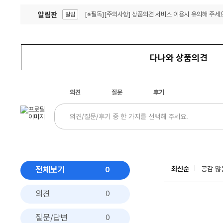
알림판
[※필독][주의사항] 상품의견 서비스 이용시 유의해 주세요
알림
잦은 오류, PC속도 잡자! PC안정화 위해 이건 꼭!
알림
다나와 상품의견
의견
질문
후기
전체보기
최신순
공감 많
0
의견
0
질문/답변
0