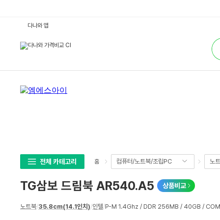
T
다나와 앱
G
삼
통
보
합
드
검
림
색
북
A
R
5
4
0.
A
5
:
다
나
와
가
격
비
전체 카테고리
컴퓨터/노트북/조립PC
노
홈
교
TG삼보 드림북 AR540.A5
상품비교
상
노트북
/
35.8cm(14.1인치)
/
인텔
/
P-M 1.4Ghz / DDR 256MB / 40GB / CO
세
스