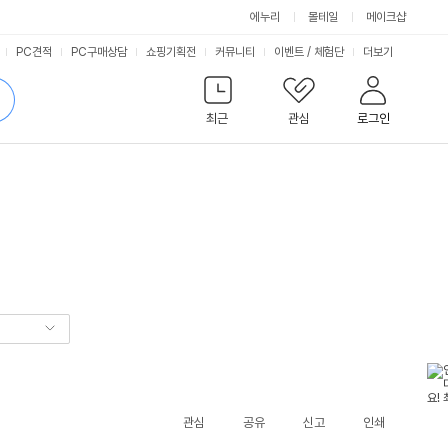
에누리
몰테일
메이크샵
서
PC견적
PC구매상담
쇼핑기획전
커뮤니티
이벤트
/
체험단
더보기
비
검
색
최근
관심
로그인
스
관심
공유
신고
인쇄