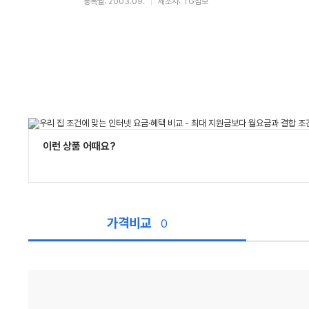
등록월: 2003.09.
제조사: TG삼보
이런 상품 어때요?
가격비교
0
가
격
비
교