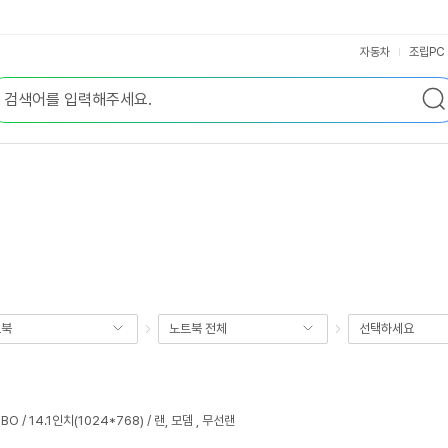
자동차
조립PC
트북
노트북 전체
선택하세요
MBO / 14.1인치(1024*768) / 랜, 모뎀 , 무선랜