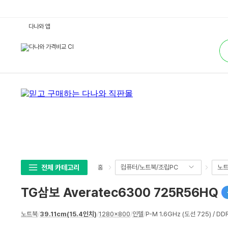
T
다나와 앱
G
삼
통
보
합
A
검
v
색
e
r
a
t
e
c
6
3
0
0
7
2
5
R
5
전체 카테고리
컴퓨터/노트북/조립PC
노
홈
6
H
Q
TG삼보 Averatec6300 725R56HQ
:
다
나
상
와
노트북
/
39.11cm(15.4인치)
/
1280x800
/
인텔
/
P-M 1.6GHz (도선 725) / DD
세
가
격
스