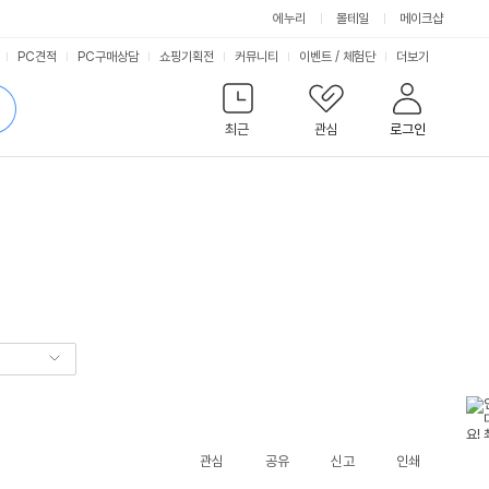
에누리
몰테일
메이크샵
서
PC견적
PC구매상담
쇼핑기획전
커뮤니티
이벤트
/
체험단
더보기
비
검
색
최근
관심
로그인
스
관심
공유
신고
인쇄