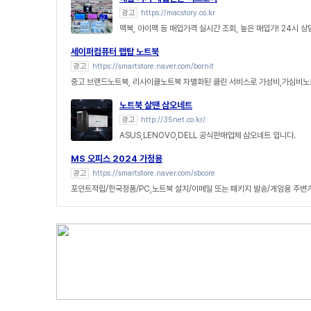
광고
https://macstory.co.kr
맥북, 아이맥 등 매입가격 실시간 조회, 높은 매입가! 24시 
세이퍼컴퓨터 랩탑 노트북
광고
https://smartstore.naver.com/bornit
중고 브랜드노트북, 리사이클노트북 차별화된 클린 서비스로 가성비,가심비노
노트북 살땐 삼오네트
광고
http://35net.co.kr/
ASUS,LENOVO,DELL 공식판매업체 삼오네트 입니다.
MS 오피스 2024 가정용
광고
https://smartstore.naver.com/sbcore
포인트적립/한국정품/PC,노트북 설치/이메일 또는 패키지 발송/게임용 주변