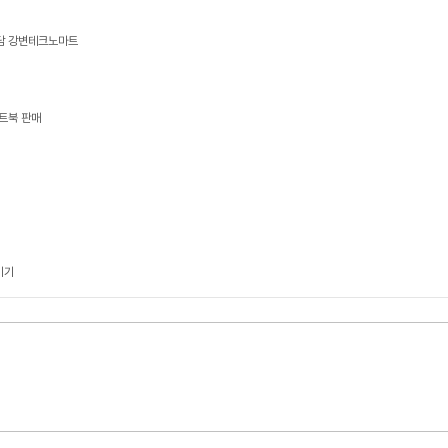
상담 강변테크노마트
트북 판매
기기