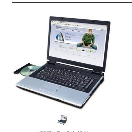
비
펙
교