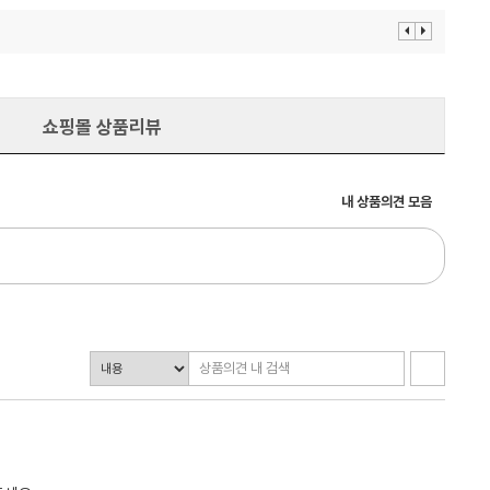
이
다
전
음
보
보
기
기
쇼핑몰 상품리뷰
내 상품의견 모음