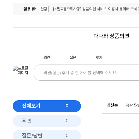
알림판
[※필독][주의사항] 상품의견 서비스 이용시 유의해 주세요
알림
잦은 오류, PC속도 잡자! PC안정화 위해 이건 꼭!
알림
다나와 상품의견
의견
질문
후기
전체보기
최신순
공감 많
0
의견
0
질문/답변
0