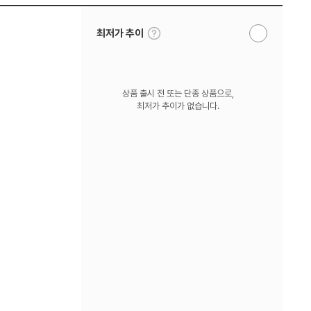
툴
최저가 추이
알
팁
림
보
받
기
기
상품 출시 전 또는 단종 상품으로,
최저가 추이가 없습니다.