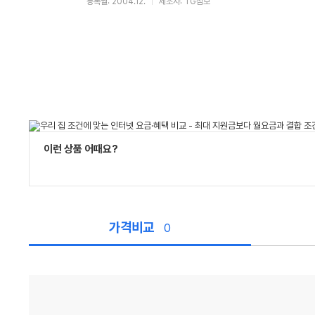
등록월: 2004.12.
제조사: TG삼보
이런 상품 어때요?
가격비교
0
가
격
비
교