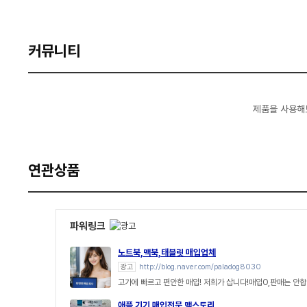
커뮤니티
제품을 사용해
연관상품
파워링크
노트북,맥북,태블릿 매입업체
광고
http://blog.naver.com/paladog8030
고가에 빠르고 편안한 매입! 저희가 삽니다!매입O,판매는 안합
애플 기기 매입전문 맥스토리