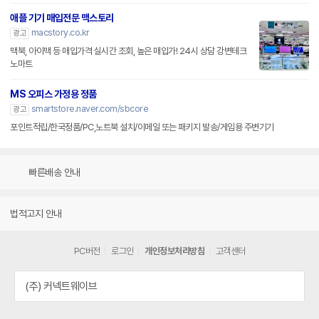
애플 기기 매입전문 맥스토리
macstory.co.kr
광고
맥북, 아이맥 등 매입가격 실시간 조회, 높은 매입가! 24시 상담 강변테크
노마트
MS 오피스 가정용 정품
smartstore.naver.com/sbcore
광고
포인트적립/한국정품/PC,노트북 설치/이메일 또는 패키지 발송/게임용 주변기기
빠른배송 안내
법적고지 안내
PC버전
로그인
개인정보처리방침
고객센터
(주) 커넥트웨이브