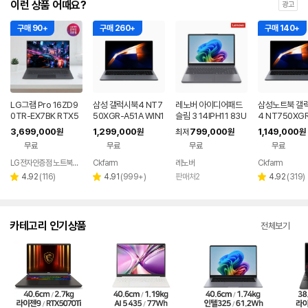
이런 상품 어때요?
광고
구매 90+
구매 260+
구매 140+
LG그램 Pro 16ZD9
삼성 갤럭시북4 NT7
레노버 아이디어패드
삼성노트북 갤
0TR-EX7BK RTX5
50XGR-A51A WIN1
슬림 3 14IPH11 83U
4 NT750XGR 
050 32GB 디자인 노
1 FPP(버젼UP설치)
Q005LKR 8GB
3세대 16G 25
3,699,000
1,299,000
799,000
1,149,000
원
원
최저
원
원
트북
업무용 학생용 사무용
무용 업무용 학
무료
무료
무료
무료
노트북 문스톤그레이
성비 노트북
LG전자인증점 노트북랜드
Ckfarm
레노버
Ckfarm
네이버
네이
페이
페이
리
리
리
4.92
(
116
)
4.91
(
999+
)
판매처2
4.92
(
319
)
별
별
별
뷰
뷰
뷰
점
점
점
수
수
수
카테고리 인기상품
전체보기