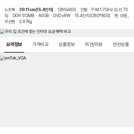
노트북
/
39.11cm(15.4인치)
/
1280x800
/
인텔
/
P-M 1.7GHz (도선 73
5)
/
DDR 512MB
/
60GB
/
DVD±RW
/
15.4인치(1280*800)
/
랜, 모뎀 ,
무선랜
/
2.97Kg
메뉴 네비게이션
요약정보
가격비교
상품정보
의견/리뷰
연관상품