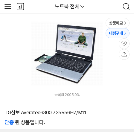
본문 바로가기
다
다나와
노트북 전체
사
검
나
이
색
와
드
메
메
상품비교
인
뉴
대량구매
관
심
공
유
등록월 2005.03.
TG삼보 Averatec6300 735R56HZ/M11
단종
된 상품입니다.