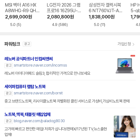
MSI 벡터 A16 HX
LG전자 2026 그램
삼성전자 갤럭시북
HP 
A8WHG-R9 QHD
프로16 16Z95U-G
6 NT760VJT-A51
5-g
+
S5WK
A
2,699,000
원
2,080,800
원
1,838,000
원
1,7
5.0
(5)
4.9
(586)
5.0
(11)
4.
파워링크
가입신청
광고
레노버 공식파트너 인컴씨앤씨
smartstore.naver.com/incomss
광고
레노버 아이디어패드 슬림3, 합리적인 가격으로 만나보세요
세이퍼컴퓨터 랩탑 노트북
smartstore.naver.com/bornit
광고
중고 브랜드노트북, 리사이클노트북 차별화된 클린 서비스로 가성비,가심비노트북 판매
노트북,맥북,태블릿 매입업체
blog.naver.com/paladog8030
광고
고가에 빠르고 편안한 매입! 저희가 삽니다!/판매X/17년된 TV,뉴스출현
업체!