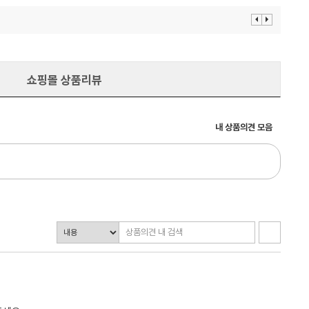
이
다
전
음
보
보
기
기
쇼핑몰 상품리뷰
내 상품의견 모음