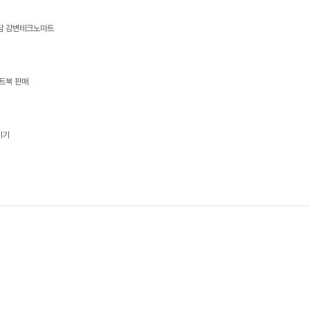
상담 강변테크노마트
트북 판매
기기