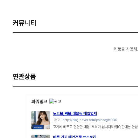
커뮤니티
제품을 사용해
연관상품
파워링크
노트북,맥북,태블릿 매입업체
광고
http://blog.naver.com/paladog8030
고가에 빠르고 편안한 매입! 저희가 삽니다!매입O,판매는 안합
애플 기기 매입전문 맥스토리