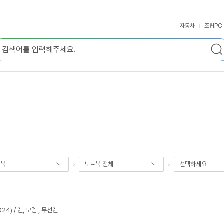
자동차
조립PC
트북
노트북 전체
선택하세요
024) / 랜, 모뎀 , 무선랜