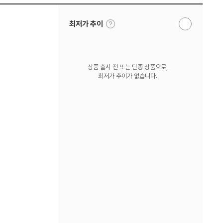
툴
최저가 추이
알
팁
림
보
받
기
기
상품 출시 전 또는 단종 상품으로,
최저가 추이가 없습니다.