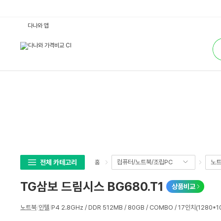
T
다나와 앱
G
삼
통
보
합
드
검
림
색
시
스
B
G
6
8
0.
T
1
:
다
나
와
가
격
전체 카테고리
컴퓨터/노트북/조립PC
노
홈
비
교
TG삼보 드림시스 BG680.T1
상품비교
상
노트북
/
인텔
/
P4 2.8GHz / DDR 512MB / 80GB / COMBO / 17인치(1280*1
세
스