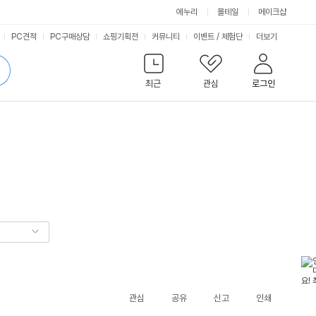
에누리
몰테일
메이크샵
서
PC견적
PC구매상담
쇼핑기획전
커뮤니티
이벤트
/
체험단
더보기
비
검
색
최근
관심
로그인
스
관심
공유
신고
인쇄