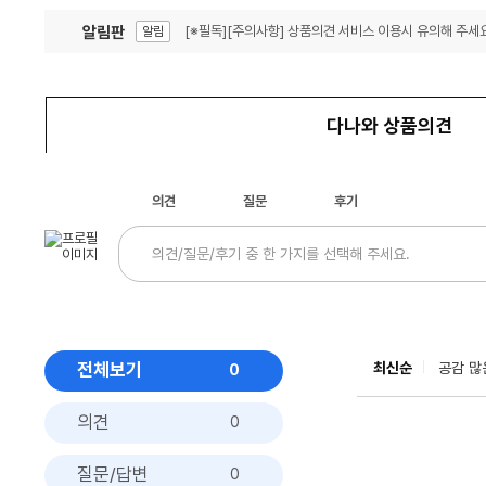
알림판
[※필독][주의사항] 상품의견 서비스 이용시 유의해 주세요
알림
잦은 오류, PC속도 잡자! PC안정화 위해 이건 꼭!
알림
다나와 상품의견
의견
질문
후기
전체보기
최신순
공감 많
0
의견
0
질문/답변
0