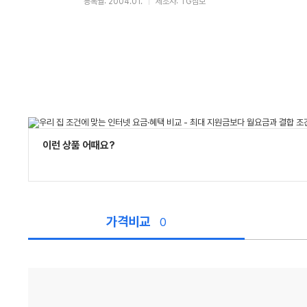
등록월: 2004.01.
제조사: TG삼보
이런 상품 어때요?
가격비교
0
가
격
비
교