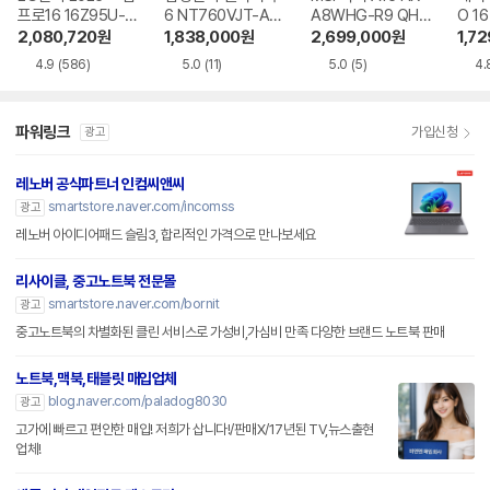
프로16 16Z95U-G
6 NT760VJT-A51
A8WHG-R9 QHD
O 16
S5WK
A
+
1-75
2,080,720
원
1,838,000
원
2,699,000
원
1,7
4.9
(586)
5.0
(11)
5.0
(5)
4.
파워링크
가입신청
광고
레노버 공식파트너 인컴씨앤씨
smartstore.naver.com/incomss
광고
레노버 아이디어패드 슬림3, 합리적인 가격으로 만나보세요
리사이클, 중고노트북 전문몰
smartstore.naver.com/bornit
광고
중고노트북의 차별화된 클린 서비스로 가성비,가심비 만족 다양한 브랜드 노트북 판매
노트북,맥북,태블릿 매입업체
blog.naver.com/paladog8030
광고
고가에 빠르고 편안한 매입! 저희가 삽니다!/판매X/17년된 TV,뉴스출현
업체!