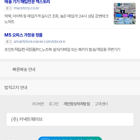
애플 기기 매입전문 맥스토리
macstory.co.kr
광고
맥북, 아이맥 등 매입가격 실시간 조회, 높은 매입가! 24시 상담 강변테크
노마트
MS 오피스 가정용 정품
smartstore.naver.com/sbcore
광고
포인트적립/한국정품/PC,노트북 설치/이메일 또는 패키지 발송/게임용 주변기기
빠른배송 안내
법적고지 안내
PC버전
로그인
개인정보처리방침
고객센터
(주) 커넥트웨이브