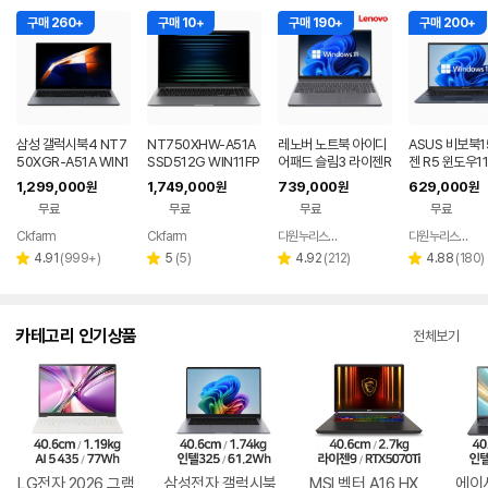
구매 260+
구매 10+
구매 190+
구매 200+
삼성 갤럭시북4 NT7
NT750XHW-A51A
레노버 노트북 아이디
ASUS 비보북1
50XGR-A51A WIN1
SSD512G WIN11FP
어패드 슬림3 라이젠R
젠 R5 윈도우1
1 FPP(버젼UP설치)
P(버젼UP설치) 삼성
5 8GB 256GB 윈도
근무 싼 노트북
1,299,000
1,749,000
739,000
629,000
원
원
원
원
업무용 학생용 사무용
전자 갤럭시북5 노트
우11
무료
무료
무료
무료
노트북 문스톤그레이
북
Ckfarm
Ckfarm
다원누리스토어
다원누리스토어
네이버
네이버
네이버
페이
페이
페이
리
리
리
리
4.91
(
999+
)
5
(
5
)
4.92
(
212
)
4.88
(
180
)
별
별
별
별
뷰
뷰
뷰
뷰
점
점
점
점
수
수
수
수
카테고리 인기상품
전체보기
LG전자 2026 그램
삼성전자 갤럭시북
MSI 벡터 A16 HX
에이