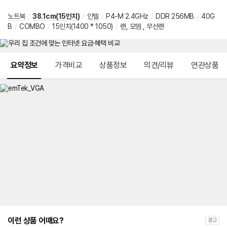
노트북
/
38.1cm(15인치)
/
인텔
/
P4-M 2.4GHz
/
DDR 256MB
/
40G
B
/
COMBO
/
15인치(1400 * 1050)
/
랜, 모뎀 , 무선랜
메뉴 네비게이션
요약정보
가격비교
상품정보
의견/리뷰
연관상품
이런 상품 어때요?
광고