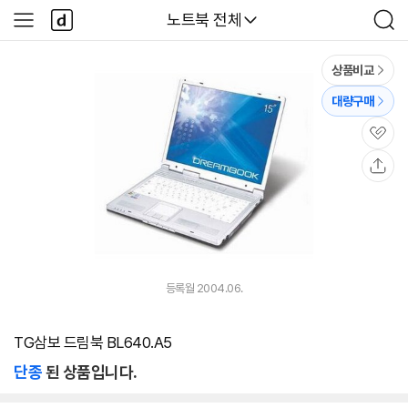
본문 바로가기
다
다나와
노트북 전체
사
검
나
이
색
와
드
메
메
상품비교
인
뉴
대량구매
관
심
공
유
등록월 2004.06.
TG삼보 드림북 BL640.A5
단종
된 상품입니다.