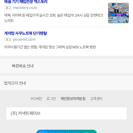
애플 기기 매입전문 맥스토리
macstory.co.kr
광고
맥북, 아이맥 등 매입가격 실시간 조회, 높은 매입가! 24시 상담 강변테크
노마트
게이밍 사무노트북 단기렌탈
pooomrt.com
광고
의무사용기간 없는 렌탈. 게이밍 영상 그래픽 삼성 MSI 노트북 병원
빠른배송 안내
법적고지 안내
PC버전
로그인
개인정보처리방침
고객센터
(주) 커넥트웨이브