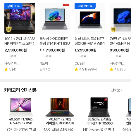
구매 10+
구매 260+
199만+한컴+3년AS/
레노버 아이디어패드
삼성 갤럭시북4 NT7
76만+한컴+
HP 하이퍼엑스 오멘 1
슬림 3 14IPH11 83U
50XGR-A51A WIN1
3년 AS/HP 옴
6 AI7 450 RTX506
Q005LKR 8GB
1 FPP(버젼UP설치)
6인치 사무용 
2,599,000
799,000
1,299,000
999,000
원
최저
원
원
원
0 게이밍 노트북
업무용 학생용 사무용
저렴한 대학생 
무료
무료
무료
무료
노트북 문스톤그레이
HP공식파트너 이텍컴퓨터
레노버
Ckfarm
HP공식파트너 이텍컴퓨터
네이버
네이버
페이
페이
리
리
리
5
(
4
)
판매처2
4.91
(
999+
)
4.8
(
35
)
별
별
별
뷰
뷰
뷰
점
점
점
수
수
수
카테고리 인기상품
전체보기
LG전자 2026 그램
MSI 벡터 A16 HX
HP HyperX 오멘 1
삼성