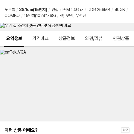
노트북
/
38.1cm(15인치)
/
인텔
/
P-M 1.4Ghz
/
DDR 256MB
/
40GB
/
COMBO
/
15인치(1024*768)
/
랜, 모뎀 , 무선랜
메뉴 네비게이션
요약정보
가격비교
상품정보
의견/리뷰
연관상품
이런 상품 어때요?
광고