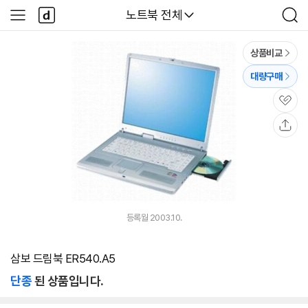
본문 바로가기
다
다나와
노트북 전체
사
검
나
이
색
와
드
메
메
상품비교
인
뉴
대량구매
관
심
공
유
등록월 2003.10.
삼보 드림북 ER540.A5
단종
된 상품입니다.