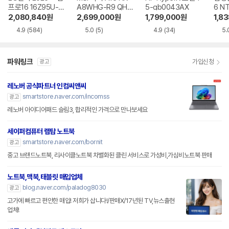
프로16 16Z95U-G
A8WHG-R9 QHD
5-gb0043AX
6 N
S5WK
+
A
2,080,840
원
2,699,000
원
1,799,000
원
1,8
4.9
(584)
5.0
(5)
4.9
(34)
5.
파워링크
가입신청
광고
레노버 공식파트너 인컴씨앤씨
smartstore.naver.com/incomss
광고
레노버 아이디어패드 슬림3, 합리적인 가격으로 만나보세요
세이퍼컴퓨터 랩탑 노트북
smartstore.naver.com/bornit
광고
중고 브랜드노트북, 리사이클노트북 차별화된 클린 서비스로 가성비,가심비노트북 판매
노트북,맥북,태블릿 매입업체
blog.naver.com/paladog8030
광고
고가에 빠르고 편안한 매입! 저희가 삽니다!/판매X/17년된 TV,뉴스출현
업체!