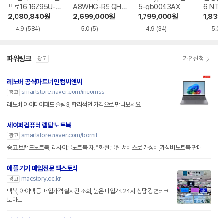
프로16 16Z95U-G
A8WHG-R9 QHD
5-gb0043AX
6 N
S5WK
+
A
2,080,840
원
2,699,000
원
1,799,000
원
1,8
4.9
(584)
5.0
(5)
4.9
(34)
5.
파워링크
가입신청
광고
레노버 공식파트너 인컴씨앤씨
smartstore.naver.com/incomss
광고
레노버 아이디어패드 슬림3, 합리적인 가격으로 만나보세요
세이퍼컴퓨터 랩탑 노트북
smartstore.naver.com/bornit
광고
중고 브랜드노트북, 리사이클노트북 차별화된 클린 서비스로 가성비,가심비노트북 판매
애플 기기 매입전문 맥스토리
macstory.co.kr
광고
맥북, 아이맥 등 매입가격 실시간 조회, 높은 매입가! 24시 상담 강변테크
노마트