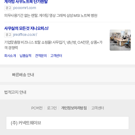
게이밍 사무노트북 단기렌탈
pooomrt.com
광고
의무사용기간 없는 렌탈. 게이밍 영상 그래픽 삼성 MSI 노트북 병원
사무실의 모든것 지니오피스!
jinioffice.co.kr/
광고
기업맞춤형 비즈니스 토탈 쇼핑몰! 사무집기, 냉난방, OA전문, 상품+가
격 경쟁력
회사소개
납품실적
견적문의
고객센터
빠른배송 안내
법적고지 안내
PC버전
로그인
개인정보처리방침
고객센터
(주) 커넥트웨이브