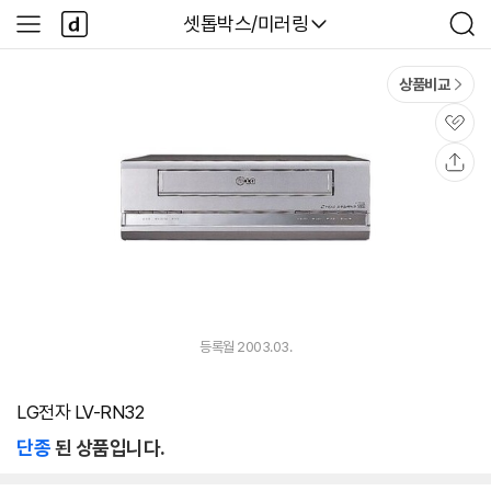
본문 바로가기
다
다나와
셋톱박스/미러링
사
검
나
이
색
와
드
메
메
상품비교
인
뉴
관
심
공
유
등록월 2003.03.
LG전자 LV-RN32
단종
된 상품입니다.