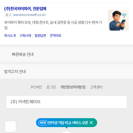
(주)한국와이파이, 전문업체
www.koreawifi.co.kr
광고
와이파이 특허 보유, 대형 콘서트, 실내 공연장 등 시공 경험 다수 벤처 기
업
회사소개
구축사례
질문답변
견적의뢰
빠른배송 안내
법적고지 안내
PC버전
로그인
개인정보처리방침
고객센터
(주) 커넥트웨이브
인터넷 가입 비교 서비스 오픈
NEW
닫기
이
전