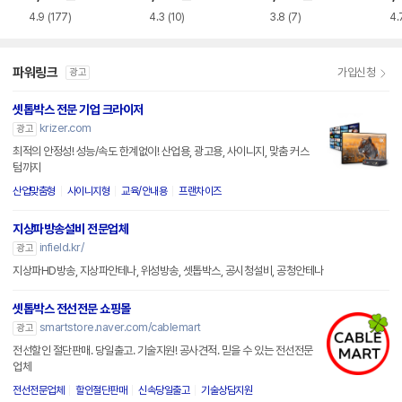
4.9
(177)
4.3
(10)
3.8
(7)
4.
파워링크
가입신청
광고
셋톱박스 전문 기업 크라이저
krizer.com
광고
최적의 안정성! 성능/속도 한계없이! 산업용, 광고용, 사이니지, 맞춤 커스
텀까지
산업맞춤형
사이니지형
교육/안내용
프랜차이즈
지상파방송설비 전문업체
infield.kr/
광고
지상파HD방송, 지상파안테나, 위성방송, 셋톱박스, 공시청설비, 공청안테나
셋톱박스 전선전문 쇼핑몰
smartstore.naver.com/cablemart
광고
전선할인 절단판매. 당일출고. 기술지원! 공사견적. 믿을 수 있는 전선전문
업체
전선전문업체
할인절단판매
신속당일출고
기술상담지원