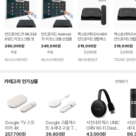
안드로이드7.1 RK339
안드로이드 Android
엑스트리머 DV-X90
엑스트리머 DV-
9보드 키오스크용 셋
7.1 키오스코용 산업용
안드로이드셋탑박스
안드로이드셋
톱박스 태블릿 산업용
셋탑박스 태블릿PC 보
UHD 4K 60Hz 디빅
UHD 4K 60H
260,000
249,000
219,000
219,000
원
원
원
원
안드로이드 셋탑박스
드 RK3399
스플레이어 4G+64
스플레이어 4G
무료
무료
3,000원
3,000원
G
G
에스티스마트테크
에스티스마트테크
세이프네트워크
카테고리 인기상품
전체보기
Google TV 스트
Google 크롬캐스
서진네트웍스 UNIC
샤오미
리머 4K
트 4세대 구글 TV
ORN Wi-Fi Displa
세대
4K
y K9
257,700
원
36,600
원
43,000
원
86,